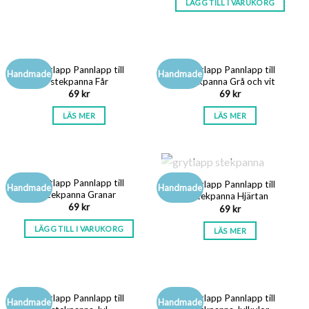
LÄGG TILL I VARUKORG
SLUT I LAGER
SLUT I LAGER
Grytlapp Pannlapp till
Grytlapp Pannlapp till
Handmade
Handmade
stekpanna Får
stekpanna Grå och vit
69
kr
69
kr
LÄS MER
LÄS MER
SLUT I LAGER
Grytlapp Pannlapp till
Grytlapp Pannlapp till
Handmade
Handmade
stekpanna Granar
stekpanna Hjärtan
69
kr
69
kr
LÄGG TILL I VARUKORG
LÄS MER
Grytlapp Pannlapp till
Grytlapp Pannlapp till
Handmade
Handmade