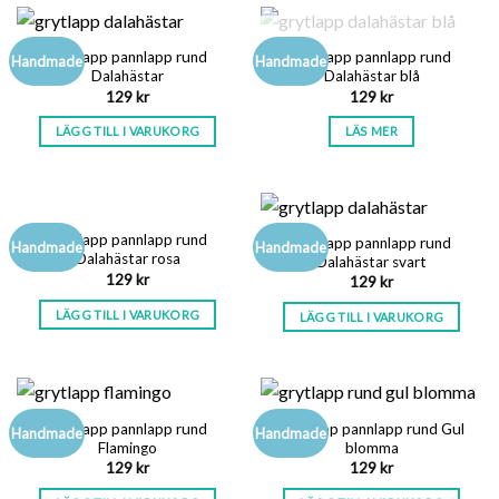
SLUT I LAGER
Grytlapp pannlapp rund
Grytlapp pannlapp rund
Handmade
Handmade
Dalahästar
Dalahästar blå
129
kr
129
kr
LÄGG TILL I VARUKORG
LÄS MER
Grytlapp pannlapp rund
Grytlapp pannlapp rund
Handmade
Handmade
Dalahästar rosa
Dalahästar svart
129
kr
129
kr
LÄGG TILL I VARUKORG
LÄGG TILL I VARUKORG
Grytlapp pannlapp rund
Grytlapp pannlapp rund Gul
Handmade
Handmade
Flamingo
blomma
129
kr
129
kr