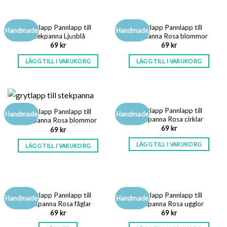
Grytlapp Pannlapp till
Grytlapp Pannlapp till
Handmade
Handmade
stekpanna Ljusblå
stekpanna Rosa blommor
69
kr
69
kr
LÄGG TILL I VARUKORG
LÄGG TILL I VARUKORG
Grytlapp Pannlapp till
Grytlapp Pannlapp till
Handmade
Handmade
stekpanna Rosa cirklar
stekpanna Rosa blommor
69
kr
69
kr
LÄGG TILL I VARUKORG
LÄGG TILL I VARUKORG
SLUT I LAGER
Grytlapp Pannlapp till
Grytlapp Pannlapp till
Handmade
Handmade
stekpanna Rosa fåglar
stekpanna Rosa ugglor
69
kr
69
kr