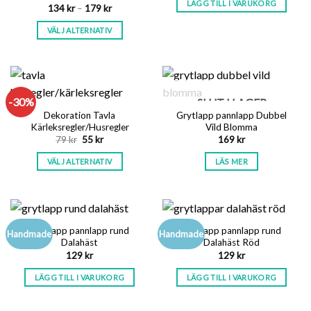
LÄGG TILL I VARUKORG
var:
är:
134
kr
–
179
kr
229 kr.
160 kr.
VÄLJ ALTERNATIV
-30%
SLUT I LAGER
Dekoration Tavla
Grytlapp pannlapp Dubbel
Kärleksregler/Husregler
Vild Blomma
Det
Det
79
kr
55
kr
169
kr
ursprungliga
nuvarande
priset
priset
VÄLJ ALTERNATIV
LÄS MER
var:
är:
79 kr.
55 kr.
Grytlapp pannlapp rund
Grytlapp pannlapp rund
Handmade
Handmade
Dalahäst
Dalahäst Röd
129
kr
129
kr
LÄGG TILL I VARUKORG
LÄGG TILL I VARUKORG