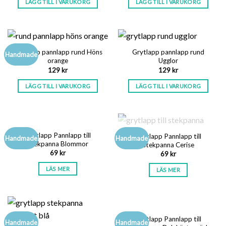
LÄGG TILL I VARUKORG
LÄGG TILL I VARUKORG
Grytlapp pannlapp rund Höns
Grytlapp pannlapp rund
Handmade
orange
Ugglor
129
kr
129
kr
LÄGG TILL I VARUKORG
LÄGG TILL I VARUKORG
SLUT I LAGER
SLUT I LAGER
Grytlapp Pannlapp till
Grytlapp Pannlapp till
Handmade
Handmade
stekpanna Blommor
stekpanna Cerise
69
kr
69
kr
LÄS MER
LÄS MER
Grytlapp Pannlapp till
Handmade
Handmade