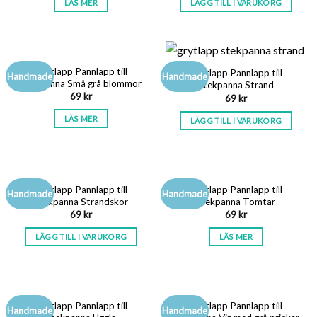
LÄS MER
LÄGG TILL I VARUKORG
SLUT I LAGER
Grytlapp Pannlapp till
Grytlapp Pannlapp till
Handmade
Handmade
stekpanna Små grå blommor
stekpanna Strand
69
kr
69
kr
LÄS MER
LÄGG TILL I VARUKORG
SLUT I LAGER
Grytlapp Pannlapp till
Grytlapp Pannlapp till
Handmade
Handmade
stekpanna Strandskor
stekpanna Tomtar
69
kr
69
kr
LÄGG TILL I VARUKORG
LÄS MER
SLUT I LAGER
Grytlapp Pannlapp till
Grytlapp Pannlapp till
Handmade
Handmade