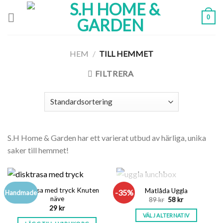
Skip
0
to
content
HEM
/
TILL HEMMET
FILTRERA
S.H Home & Garden har ett varierat utbud av härliga, unika
saker till hemmet!
SLUT I LAGER
Disktrasa med tryck Knuten
Matlåda Uggla
-35%
Handmade
näve
Det
Det
89
kr
58
kr
ursprungliga
nuvarande
29
kr
priset
priset
VÄLJ ALTERNATIV
var:
är: