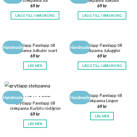
stekpanna Jul
stekpanna Julkulor
69
kr
69
kr
LÄGG TILL I VARUKORG
LÄGG TILL I VARUKORG
SLUT I LAGER
Grytlapp Pannlapp till
Grytlapp Pannlapp till
Handmade
Handmade
stekpanna Julkulor svart
stekpanna Julugglor
69
kr
69
kr
LÄS MER
LÄGG TILL I VARUKORG
SLUT I LAGER
Grytlapp Pannlapp till
SLUT I LAGER
Handmade
Handmade
stekpanna Lingon
Grytlapp Pannlapp till
69
kr
stekpanna Kurbits röd/grön
69
kr
LÄS MER
LÄS MER