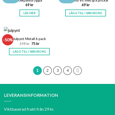
stekpanna Uggla
stekpanna Vit med grå prickar
69
kr
69
kr
LÄS MER
LÄGG TILL I VARUKORG
Julpynt Metall 6 pack
-50%
Det
Det
149
kr
75
kr
ursprungliga
nuvarande
priset
priset
LÄGG TILL I VARUKORG
var:
är:
149 kr.
75 kr.
1
2
3
4
LEVERANSINFORMATION
Viktbaserad frakt från 29 kr.