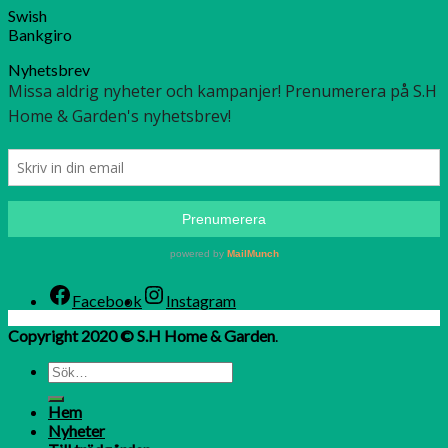
Swish
Bankgiro
Nyhetsbrev
Facebook
Instagram
Copyright 2020 © S.H Home & Garden
.
Hem
Nyheter