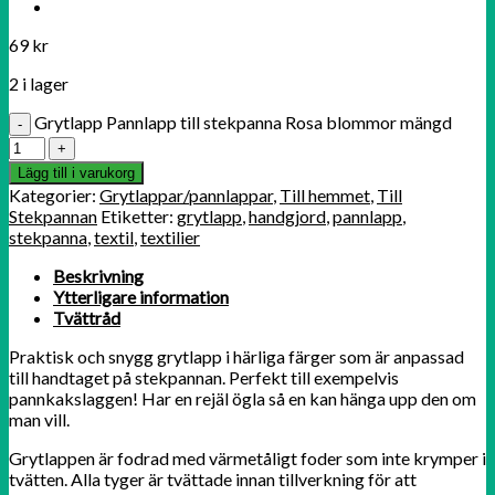
69
kr
2 i lager
Grytlapp Pannlapp till stekpanna Rosa blommor mängd
Lägg till i varukorg
Kategorier:
Grytlappar/pannlappar
,
Till hemmet
,
Till
Stekpannan
Etiketter:
grytlapp
,
handgjord
,
pannlapp
,
stekpanna
,
textil
,
textilier
Beskrivning
Ytterligare information
Tvättråd
Praktisk och snygg grytlapp i härliga färger som är anpassad
till handtaget på stekpannan. Perfekt till exempelvis
pannkakslaggen! Har en rejäl ögla så en kan hänga upp den om
man vill.
Grytlappen är fodrad med värmetåligt foder som inte krymper i
tvätten. Alla tyger är tvättade innan tillverkning för att