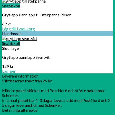
Snabbkoll
Grytlapp Pannlapp till stekpanna Rosor
69
kr
Lägg till i varukorg
Handmade
Snabbkoll
Slut i lager
Grytlapp pannlapp Svartvit
129
kr
Läs mer
Leveransinformation
Viktbaserad frakt från 29 kr.
Mindre paket skickas med PostNord och större paket med
Schenker.
Inlämnat paket har 1-3 dagar leveranstid med PostNord och 2-
5 dagar leveranstid med Schenker.
Betalningsalternativ