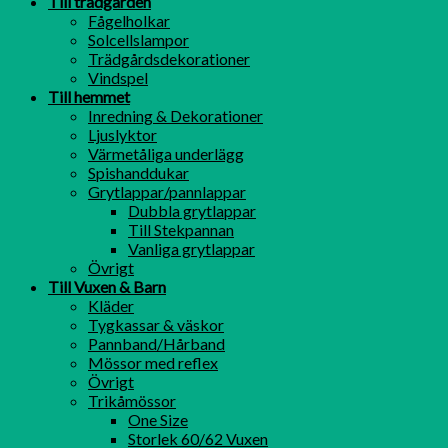
Till trädgården
Fågelholkar
Solcellslampor
Trädgårdsdekorationer
Vindspel
Till hemmet
Inredning & Dekorationer
Ljuslyktor
Värmetåliga underlägg
Spishanddukar
Grytlappar/pannlappar
Dubbla grytlappar
Till Stekpannan
Vanliga grytlappar
Övrigt
Till Vuxen & Barn
Kläder
Tygkassar & väskor
Pannband/Hårband
Mössor med reflex
Övrigt
Trikåmössor
One Size
Storlek 60/62 Vuxen