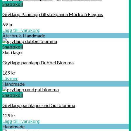
Snabbkoll
Grytlapp Pannlapp till stekpanna Mörkblå Elegans
69
kr
Lägg till i varukorg
Återbruk. Handmade
Snabbkoll
Slut i lager
Grytlapp pannlapp Dubbel Blomma
169
kr
Läs mer
Handmade
Snabbkoll
Grytlapp pannlapp rund Gul blomma
129
kr
Lägg till i varukorg
Handmade