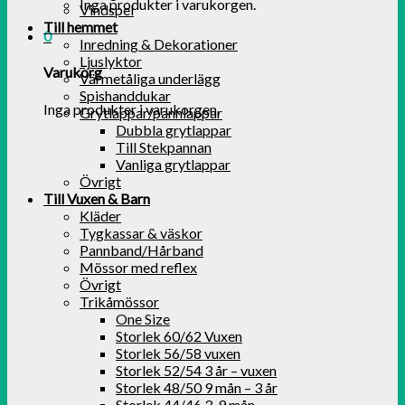
Inga produkter i varukorgen.
Vindspel
Till hemmet
0
Inredning & Dekorationer
Ljuslyktor
Varukorg
Värmetåliga underlägg
Spishanddukar
Inga produkter i varukorgen.
Grytlappar/pannlappar
Dubbla grytlappar
Till Stekpannan
Vanliga grytlappar
Övrigt
Till Vuxen & Barn
Kläder
Tygkassar & väskor
Pannband/Hårband
Mössor med reflex
Övrigt
Trikåmössor
One Size
Storlek 60/62 Vuxen
Storlek 56/58 vuxen
Storlek 52/54 3 år – vuxen
Storlek 48/50 9 mån – 3 år
Storlek 44/46 3-9 mån