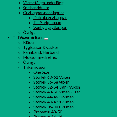
Värmetåliga underlägg
Spishanddukar
Grytlappar/pannlappar
Dubbla grytlappar
Till Stekpannan
Vanliga grytlappar
Övrigt
Till Vuxen & Barn
Kläder
Tygkassar & väskor
Pannband/Hårband
Mössor med reflex
Övrigt
Trikåmössor
One Size
Storlek 60/62 Vuxen
Storlek 56/58 vuxen
Storlek 52/54 3 år – vuxen
Storlek 48/50 9 mån – 3 år
Storlek 44/46 3-9 mån
Storlek 40/42 1-3 mån
Storlek 36/38 0-1 mån
Prematur 48/50
Prematur 44/46