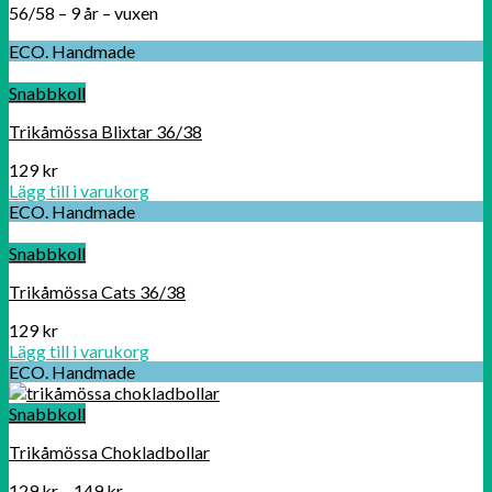
56/58 – 9 år – vuxen
ECO. Handmade
Snabbkoll
Trikåmössa Blixtar 36/38
129
kr
Lägg till i varukorg
ECO. Handmade
Snabbkoll
Trikåmössa Cats 36/38
129
kr
Lägg till i varukorg
ECO. Handmade
Snabbkoll
Trikåmössa Chokladbollar
129
kr
–
149
kr