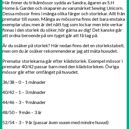
Här finner du trikåmössor sydda av Sandra, ägaren av S.H
Home & Garden och skaparen av varumärket Sewing Unicorn.
Dessa mössor finns i många olika färger och storlekar. Allt från
prematur till vuxen. Många av mössorna finns det bara enstaka
exemplar utav, men är det nått tyg som lockar men inte verkar
finnas i den storlek du söker, hör gärna av dig! Det kanske går
att ordna beroende på om tyget går att få tag på.
Är du osäker på storlek? Här nedan finns det en storlekstabell,
men om du är osäker rekommenderar jag att mäta huvudet.
Prematur storlekarna går efter klädstorlek. Exempel mössor i
prematur 40/42 passar barn med den klädstorleken. Övriga
mössor går efter omfånget på huvudet.
36/38 – 0 – 1 månader
40/42 – 1 – 3 månader
44/46 – 3 – 9 månader
48/50 – 9 mån – 3 år
52/54 – 3 – 9 år (passar även vuxen med mindre huvud)