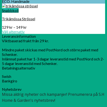
ECO. Handmade
Snabbkoll
Trikåmössa Strössel
129
kr
–
149
kr
Välj alternativ
Leveransinformation
Viktbaserad frakt från 29 kr.
Mindre paket skickas med PostNord och större paket med
Schenker.
Inlämnat paket har 1-3 dagar leveranstid med PostNord och 2-
5 dagar leveranstid med Schenker.
Betalningsalternativ
Swish
Bankgiro
Nyhetsbrev