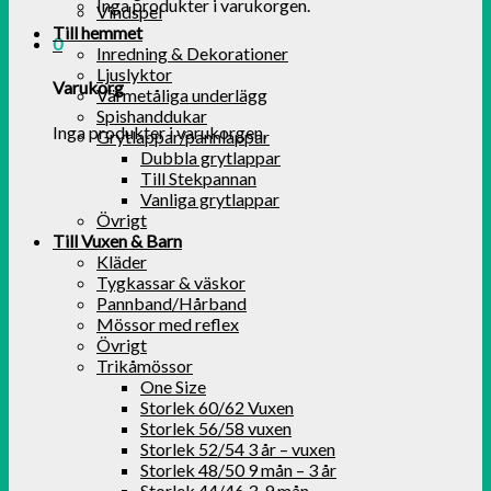
Inga produkter i varukorgen.
Vindspel
Till hemmet
0
Inredning & Dekorationer
Ljuslyktor
Varukorg
Värmetåliga underlägg
Spishanddukar
Inga produkter i varukorgen.
Grytlappar/pannlappar
Dubbla grytlappar
Till Stekpannan
Vanliga grytlappar
Övrigt
Till Vuxen & Barn
Kläder
Tygkassar & väskor
Pannband/Hårband
Mössor med reflex
Övrigt
Trikåmössor
One Size
Storlek 60/62 Vuxen
Storlek 56/58 vuxen
Storlek 52/54 3 år – vuxen
Storlek 48/50 9 mån – 3 år
Storlek 44/46 3-9 mån