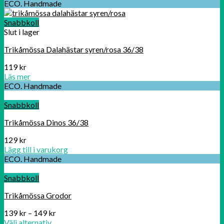
ECO. Handmade
Snabbkoll
Slut i lager
Trikåmössa Dalahästar syren/rosa 36/38
119
kr
Läs mer
ECO. Handmade
Snabbkoll
Trikåmössa Dinos 36/38
129
kr
Lägg till i varukorg
ECO. Handmade
Snabbkoll
Trikåmössa Grodor
139
kr
–
149
kr
Välj alternativ