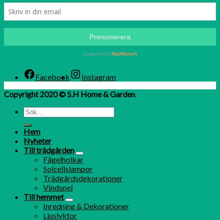
Facebook
Instagram
Copyright 2020 © S.H Home & Garden
.
Hem
Nyheter
Till trädgården
Fågelholkar
Solcellslampor
Trädgårdsdekorationer
Vindspel
Till hemmet
Inredning & Dekorationer
Ljuslyktor