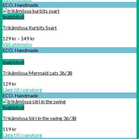
ECO. Handmade
Snabbkoll
Trikåmössa Kurbits Svart
129
kr
–
149
kr
Välj alternativ
ECO. Handmade
Snabbkoll
Trikåmössa Mermaid cats 36/38
129
kr
Lägg till i varukorg
ECO. Handmade
Snabbkoll
Trikåmössa Siiri in the swing 36/38
119
kr
Lägg till i varukorg