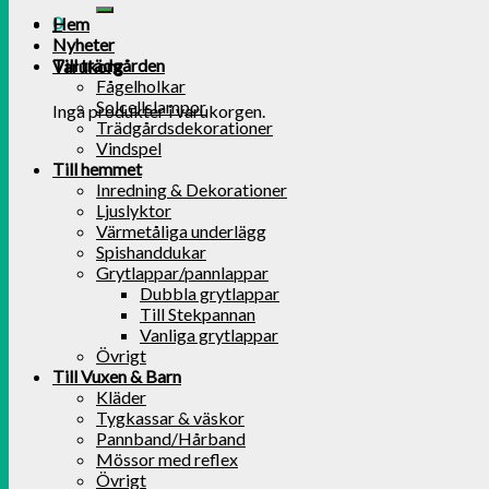
0
Hem
Nyheter
Till trädgården
Varukorg
Fågelholkar
Solcellslampor
Inga produkter i varukorgen.
Trädgårdsdekorationer
Vindspel
Till hemmet
Inredning & Dekorationer
Ljuslyktor
Värmetåliga underlägg
Spishanddukar
Grytlappar/pannlappar
Dubbla grytlappar
Till Stekpannan
Vanliga grytlappar
Övrigt
Till Vuxen & Barn
Kläder
Tygkassar & väskor
Pannband/Hårband
Mössor med reflex
Övrigt