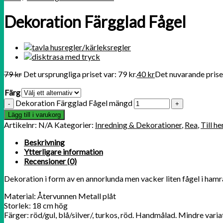
Dekoration Färgglad Fågel
79
kr
Det ursprungliga priset var: 79 kr.
40
kr
Det nuvarande priset
Färg
Dekoration Färgglad Fågel mängd
Lägg till i varukorg
Artikelnr:
N/A
Kategorier:
Inredning & Dekorationer
,
Rea
,
Till h
Beskrivning
Ytterligare information
Recensioner (0)
Dekoration i form av en annorlunda men vacker liten fågel i hamrad
Material: Återvunnen Metall plåt
Storlek: 18 cm hög
Färger: röd/gul, blå/silver/, turkos, röd. Handmålad. Mindre var