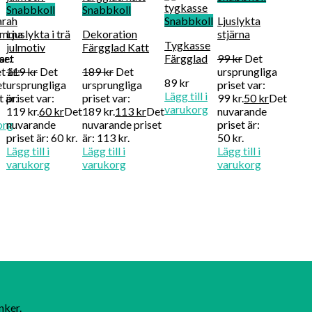
Snabbkoll
Snabbkoll
arah
Snabbkoll
Ljuslykta
lomma
Ljuslykta i trä
Dekoration
stjärna
Tygkasse
julmotiv
Färgglad Katt
ar:
set
Färgglad
99
kr
Det
t är:
119
kr
Det
189
kr
Det
ursprungliga
89
kr
et
ursprungliga
ursprungliga
priset var:
Lägg till i
 är:
priset var:
priset var:
99 kr.
50
kr
Det
varukorg
119 kr.
60
kr
Det
189 kr.
113
kr
Det
nuvarande
org
nuvarande
nuvarande priset
priset är:
priset är: 60 kr.
är: 113 kr.
50 kr.
Lägg till i
Lägg till i
Lägg till i
varukorg
varukorg
varukorg
nker.