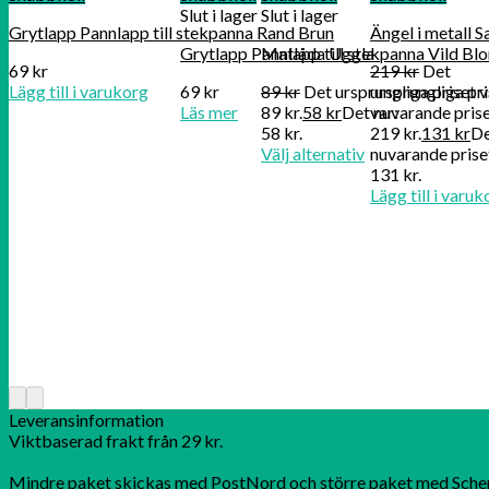
Slut i lager
Slut i lager
Grytlapp Pannlapp till stekpanna Rand Brun
Ängel i metall S
Grytlapp Pannlapp till stekpanna Vild B
Matlåda Uggla
69
kr
219
kr
Det
Lägg till i varukorg
69
kr
89
kr
Det ursprungliga priset v
ursprungliga pri
Läs mer
89 kr.
58
kr
Det nuvarande prise
var:
58 kr.
219 kr.
131
kr
D
Välj alternativ
nuvarande priset
131 kr.
Lägg till i varuk
Leveransinformation
Viktbaserad frakt från 29 kr.
Mindre paket skickas med PostNord och större paket med Sche