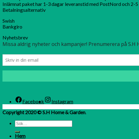
Inlämnat paket har 1-3 dagar leveranstid med PostNord och 2-5 
Betalningsalternativ
Swish
Bankgiro
Nyhetsbrev
Facebook
Instagram
Copyright 2020 © S.H Home & Garden
.
Hem