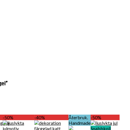
gel”
-50%
-40%
Återbruk.
-50%
Handmade
Snabbkoll