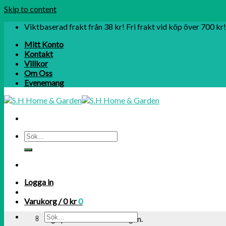
Skip to content
Viktbaserad frakt från 38 kr! Fri frakt vid köp över 700 kr!
Mitt Konto
Kontakt
Villkor
Om Oss
Evenemang
Logga in
Varukorg /
0
kr
0
Inga produkter i varukorgen.