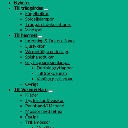
Nyheter
Till trädgården
Fågelholkar
Solcellslampor
Trädgårdsdekorationer
Vindspel
Till hemmet
Inredning & Dekorationer
Ljuslyktor
Värmetåliga underlägg
Spishanddukar
Grytlappar/pannlappar
Dubbla grytlappar
Till Stekpannan
Vanliga grytlappar
Övrigt
Till Vuxen & Barn
Kläder
Tygkassar & väskor
Pannband/Hårband
Mössor med reflex
Övrigt
Trikåmössor
One Size