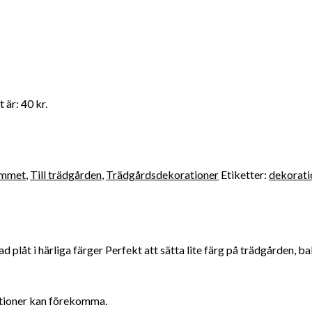
 är: 40 kr.
emmet
,
Till trädgården
,
Trädgårdsdekorationer
Etiketter:
dekorati
 plåt i härliga färger Perfekt att sätta lite färg på trädgården, b
iationer kan förekomma.