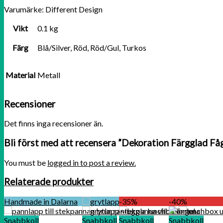
Varumärke: Different Design
Vikt
0.1 kg
Färg
Blå/Silver, Röd, Röd/Gul, Turkos
Material
Metall
Recensioner
Det finns inga recensioner än.
Bli först med att recensera ”Dekoration Färgglad Få
You must be
logged in to post a review.
Relaterade produkter
Handmade in Dalarna
-35%
-40%
Snabbkoll
Snabbkoll
Snabbkoll
Snabbkoll