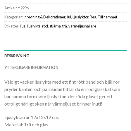
Artikelnr:
2296
Kategorier:
Inredning & Dekorationer
,
Jul
,
Ljuslyktor
,
Rea
,
Till hemmet
Etiketter:
ljus
,
ljuslykta
,
röd
,
stjärna
,
trä
,
värmeljushållare
BESKRIVNING
YTTERLIGARE INFORMATION
Väldigt vacker ljuslykta med ett fint rött band och bjällror
pryder kanten, och på insidan hittar du en röd glasskål som
har samma form som ljuslyktan, det röda glaset ger ett
otroligt härligt sken när värmeljuset brinner inuti!
Ljuslyktan är 12x12x12 cm.
Material: Trä och glas.