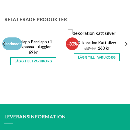
RELATERADE PRODUKTER
Grytlapp Pannlapp till
Dekoration Katt silver
-30%
Handmade
stekpanna Julugglor
Det
Det
229
kr
160
kr
e
ursprungliga
nuvarande
69
kr
priset
priset
LÄGG TILL I VARUKORG
var:
är:
LÄGG TILL I VARUKORG
229 kr.
160 kr.
LEVERANSINFORMATION