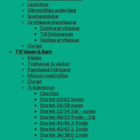
Ljuslyktor
Värmetåliga underlägg
Spishanddukar
Grytlappar/pannlappar
Dubbla grytlappar
Till Stekpannan
Vanliga grytlappar
Övrigt
Till Vuxen & Barn
Kläder
Tygkassar & väskor
Pannband/Hårband
Mössor med reflex
Övrigt
Trikåmössor
One Size
Storlek 60/62 Vuxen
Storlek 56/58 vuxen
Storlek 52/54 3 år – vuxen
Storlek 48/50 9 mån – 3 år
Storlek 44/46 3-9 mån
Storlek 40/42 1-3 mån
Storlek 36/38 0-1 mån