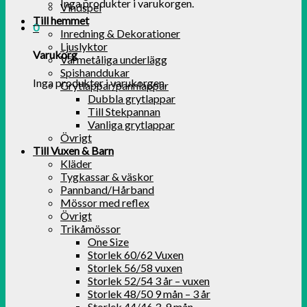
Inga produkter i varukorgen.
Vindspel
Till hemmet
0
Inredning & Dekorationer
Ljuslyktor
Varukorg
Värmetåliga underlägg
Spishanddukar
Inga produkter i varukorgen.
Grytlappar/pannlappar
Dubbla grytlappar
Till Stekpannan
Vanliga grytlappar
Övrigt
Till Vuxen & Barn
Kläder
Tygkassar & väskor
Pannband/Hårband
Mössor med reflex
Övrigt
Trikåmössor
One Size
Storlek 60/62 Vuxen
Storlek 56/58 vuxen
Storlek 52/54 3 år – vuxen
Storlek 48/50 9 mån – 3 år
Storlek 44/46 3-9 mån