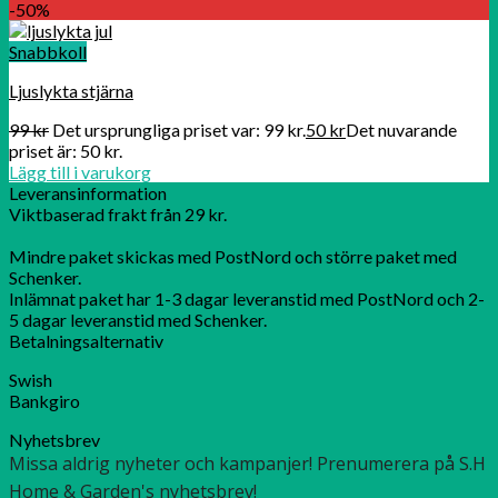
-50%
Snabbkoll
Ljuslykta stjärna
99
kr
Det ursprungliga priset var: 99 kr.
50
kr
Det nuvarande
priset är: 50 kr.
Lägg till i varukorg
Leveransinformation
Viktbaserad frakt från 29 kr.
Mindre paket skickas med PostNord och större paket med
Schenker.
Inlämnat paket har 1-3 dagar leveranstid med PostNord och 2-
5 dagar leveranstid med Schenker.
Betalningsalternativ
Swish
Bankgiro
Nyhetsbrev