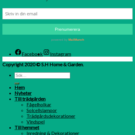
Facebook
Instagram
Copyright 2020 © S.H Home & Garden
.
Hem
Nyheter
Till trädgården
Fågelholkar
Solcellslampor
Trädgårdsdekorationer
Vindspel
Till hemmet
Inredning & Dekorationer