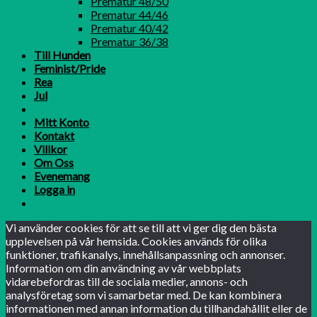
Prematur 48/50
Prematur 44/46
Prematur 40/42
Prematur 36/38
Till Hunden
Feminist/Pride
Rea
Jul
Mitt Konto
Kontakt
Villkor
Om Oss
Evenemang
Logga in
Vi använder cookies för att se till att vi ger dig den bästa
upplevelsen på vår hemsida. Cookies används för olika
funktioner, trafikanalys, innehållsanpassning och annonser.
Information om din användning av vår webbplats
vidarebefordras till de sociala medier, annons- och
analysföretag som vi samarbetar med. De kan kombinera
informationen med annan information du tillhandahållit eller de