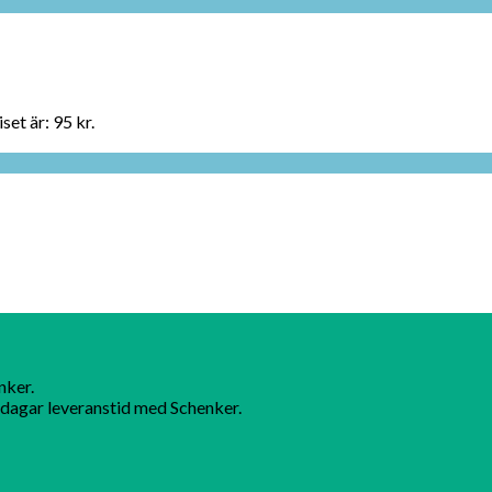
set är: 95 kr.
nker.
dagar leveranstid med Schenker.