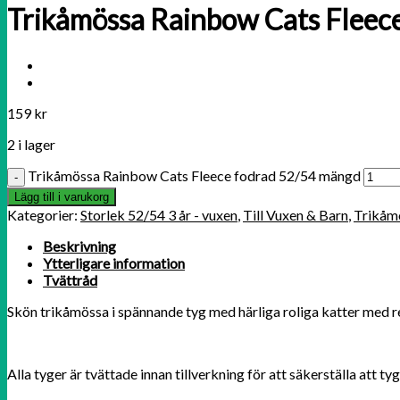
Trikåmössa Rainbow Cats Fleec
159
kr
2 i lager
Trikåmössa Rainbow Cats Fleece fodrad 52/54 mängd
Lägg till i varukorg
Kategorier:
Storlek 52/54 3 år - vuxen
,
Till Vuxen & Barn
,
Trikåm
Beskrivning
Ytterligare information
Tvättråd
Skön trikåmössa i spännande tyg med härliga roliga katter med re
Alla tyger är tvättade innan tillverkning för att säkerställa att t