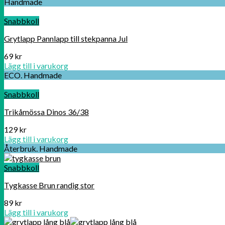
Handmade
Snabbkoll
Grytlapp Pannlapp till stekpanna Jul
69
kr
Lägg till i varukorg
ECO. Handmade
Snabbkoll
Trikåmössa Dinos 36/38
129
kr
Lägg till i varukorg
Återbruk. Handmade
Snabbkoll
Tygkasse Brun randig stor
89
kr
Lägg till i varukorg