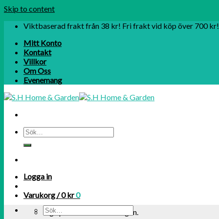
Skip to content
Viktbaserad frakt från 38 kr! Fri frakt vid köp över 700 kr!
Mitt Konto
Kontakt
Villkor
Om Oss
Evenemang
Logga in
Varukorg /
0
kr
0
Inga produkter i varukorgen.