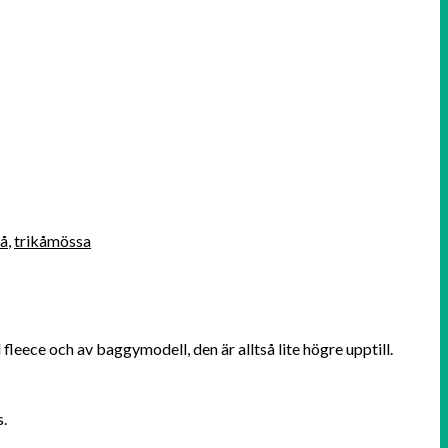
kå
,
trikåmössa
eece och av baggymodell, den är alltså lite högre upptill.
s.