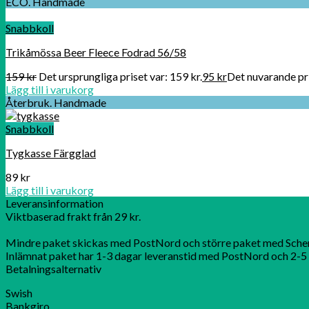
ECO. Handmade
Snabbkoll
Trikåmössa Beer Fleece Fodrad 56/58
159
kr
Det ursprungliga priset var: 159 kr.
95
kr
Det nuvarande pri
Lägg till i varukorg
Återbruk. Handmade
Snabbkoll
Tygkasse Färgglad
89
kr
Lägg till i varukorg
Leveransinformation
Viktbaserad frakt från 29 kr.
Mindre paket skickas med PostNord och större paket med Sche
Inlämnat paket har 1-3 dagar leveranstid med PostNord och 2-5 
Betalningsalternativ
Swish
Bankgiro