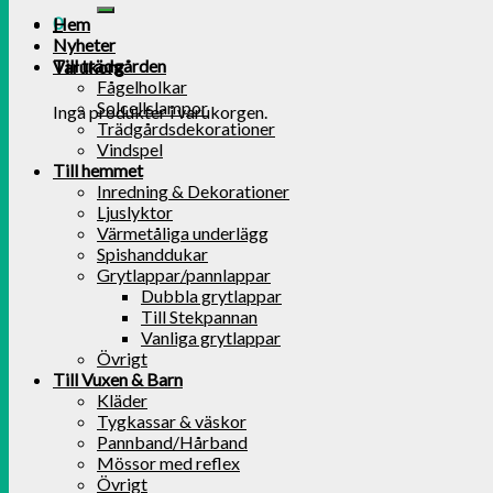
0
Hem
Nyheter
Till trädgården
Varukorg
Fågelholkar
Solcellslampor
Inga produkter i varukorgen.
Trädgårdsdekorationer
Vindspel
Till hemmet
Inredning & Dekorationer
Ljuslyktor
Värmetåliga underlägg
Spishanddukar
Grytlappar/pannlappar
Dubbla grytlappar
Till Stekpannan
Vanliga grytlappar
Övrigt
Till Vuxen & Barn
Kläder
Tygkassar & väskor
Pannband/Hårband
Mössor med reflex
Övrigt