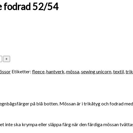
e fodrad 52/54
össor
Etiketter:
fleece
,
hantverk
,
mössa
,
sewing unicorn
,
textil
,
tri
gnbågsfärger på blå botten. Mössan är i trikåtyg och fodrad med fl
yget inte ska krympa eller släppa färg när den färdiga mössan tvätta