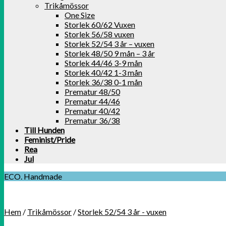
Trikåmössor
One Size
Storlek 60/62 Vuxen
Storlek 56/58 vuxen
Storlek 52/54 3 år – vuxen
Storlek 48/50 9 mån – 3 år
Storlek 44/46 3-9 mån
Storlek 40/42 1-3 mån
Storlek 36/38 0-1 mån
Prematur 48/50
Prematur 44/46
Prematur 40/42
Prematur 36/38
Till Hunden
Feminist/Pride
Rea
Jul
ECO. Handmade
Hem
/
Trikåmössor
/
Storlek 52/54 3 år - vuxen