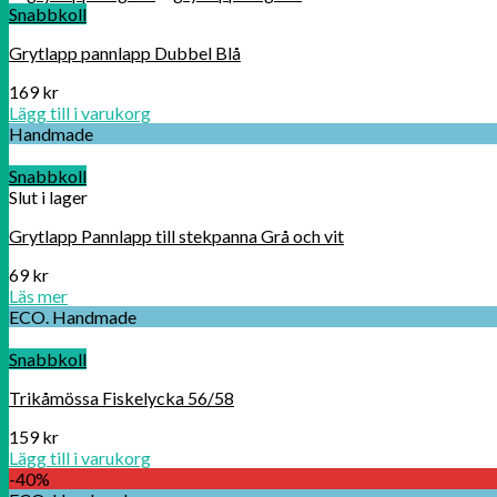
Snabbkoll
Grytlapp pannlapp Dubbel Blå
169
kr
Lägg till i varukorg
Handmade
Snabbkoll
Slut i lager
Grytlapp Pannlapp till stekpanna Grå och vit
69
kr
Läs mer
ECO. Handmade
Snabbkoll
Trikåmössa Fiskelycka 56/58
159
kr
Lägg till i varukorg
-40%