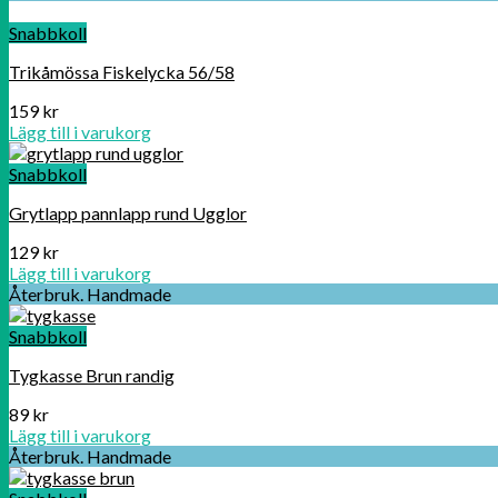
Snabbkoll
Trikåmössa Fiskelycka 56/58
159
kr
Lägg till i varukorg
Snabbkoll
Grytlapp pannlapp rund Ugglor
129
kr
Lägg till i varukorg
Återbruk. Handmade
Snabbkoll
Tygkasse Brun randig
89
kr
Lägg till i varukorg
Återbruk. Handmade