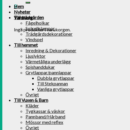
0
Hem
Nyheter
Till trädgården
Varukorg
Fågelholkar
Solcellslampor
Inga produkter i varukorgen.
Trädgårdsdekorationer
Vindspel
Till hemmet
Inredning & Dekorationer
Ljuslyktor
Värmetåliga underlägg
Spishanddukar
Grytlappar/pannlappar
Dubbla grytlappar
Till Stekpannan
Vanliga grytlappar
Övrigt
Till Vuxen & Barn
Kläder
Tygkassar & väskor
Pannband/Hårband
Mössor med reflex
Övrigt