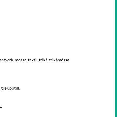
antverk
,
mössa
,
textil
,
trikå
,
trikåmössa
gre upptill.
s.