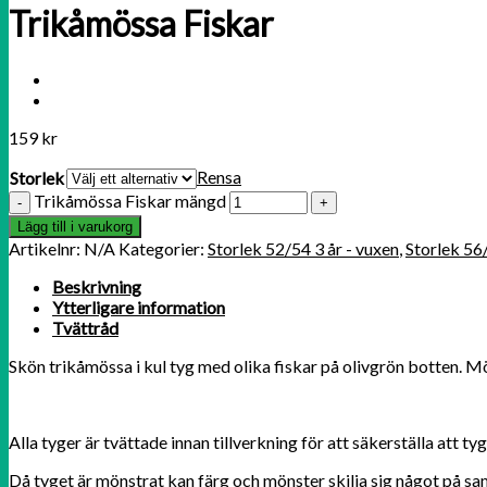
Trikåmössa Fiskar
159
kr
Rensa
Storlek
Trikåmössa Fiskar mängd
Lägg till i varukorg
Artikelnr:
N/A
Kategorier:
Storlek 52/54 3 år - vuxen
,
Storlek 56
Beskrivning
Ytterligare information
Tvättråd
Skön trikåmössa i kul tyg med olika fiskar på olivgrön botten. Mös
Alla tyger är tvättade innan tillverkning för att säkerställa att t
Då tyget är mönstrat kan färg och mönster skilja sig något på 