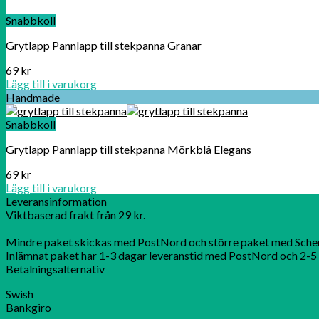
Snabbkoll
Grytlapp Pannlapp till stekpanna Granar
69
kr
Lägg till i varukorg
Handmade
Snabbkoll
Grytlapp Pannlapp till stekpanna Mörkblå Elegans
69
kr
Lägg till i varukorg
Leveransinformation
Viktbaserad frakt från 29 kr.
Mindre paket skickas med PostNord och större paket med Sche
Inlämnat paket har 1-3 dagar leveranstid med PostNord och 2-5 
Betalningsalternativ
Swish
Bankgiro