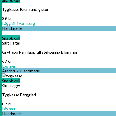
Snabbkoll
Tygkasse Brun randig stor
89
kr
Lägg till i varukorg
Handmade
Snabbkoll
Slut i lager
Grytlapp Pannlapp till stekpanna Blommor
69
kr
Läs mer
Återbruk. Handmade
Snabbkoll
Slut i lager
Tygkasse Färgglad
89
kr
Läs mer
Handmade