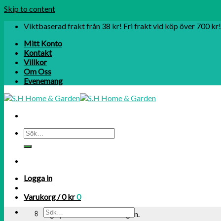
Skip to content
Viktbaserad frakt från 38 kr! Fri frakt vid köp över 700 kr!
Mitt Konto
Kontakt
Villkor
Om Oss
Evenemang
Logga in
Varukorg /
0
kr
0
Inga produkter i varukorgen.