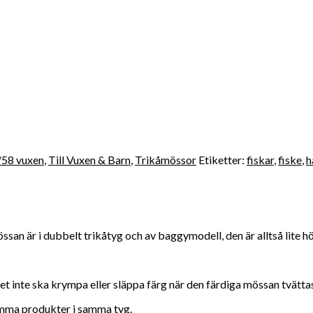
/58 vuxen
,
Till Vuxen & Barn
,
Trikåmössor
Etiketter:
fiskar
,
fiske
,
h
san är i dubbelt trikåtyg och av baggymodell, den är alltså lite hö
yget inte ska krympa eller släppa färg när den färdiga mössan tvätta
samma produkter i samma tyg.