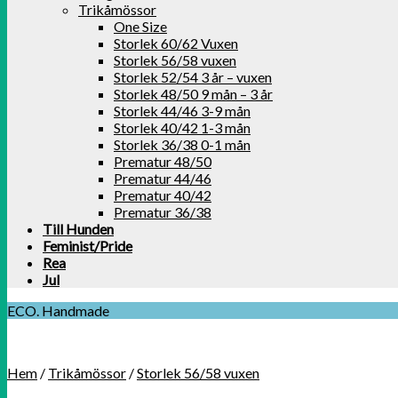
Trikåmössor
One Size
Storlek 60/62 Vuxen
Storlek 56/58 vuxen
Storlek 52/54 3 år – vuxen
Storlek 48/50 9 mån – 3 år
Storlek 44/46 3-9 mån
Storlek 40/42 1-3 mån
Storlek 36/38 0-1 mån
Prematur 48/50
Prematur 44/46
Prematur 40/42
Prematur 36/38
Till Hunden
Feminist/Pride
Rea
Jul
ECO. Handmade
Hem
/
Trikåmössor
/
Storlek 56/58 vuxen