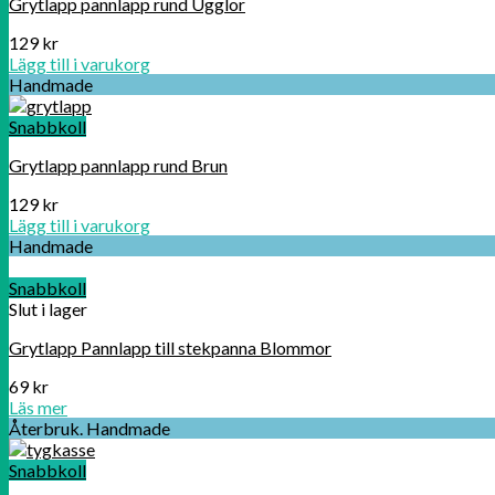
Grytlapp pannlapp rund Ugglor
129
kr
Lägg till i varukorg
Handmade
Snabbkoll
Grytlapp pannlapp rund Brun
129
kr
Lägg till i varukorg
Handmade
Snabbkoll
Slut i lager
Grytlapp Pannlapp till stekpanna Blommor
69
kr
Läs mer
Återbruk. Handmade
Snabbkoll