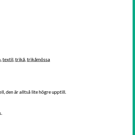
n
,
textil
,
trikå
,
trikåmössa
den är alltså lite högre upptill.
s.