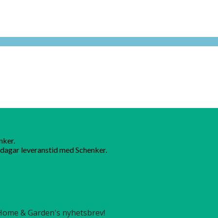
nker.
dagar leveranstid med Schenker.