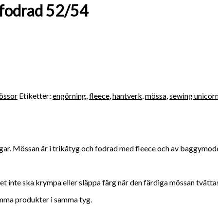
 fodrad 52/54
össor
Etiketter:
engörning
,
fleece
,
hantverk
,
mössa
,
sewing unicor
. Mössan är i trikåtyg och fodrad med fleece och av baggymodell, 
yget inte ska krympa eller släppa färg när den färdiga mössan tvätta
samma produkter i samma tyg.