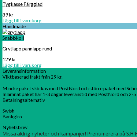
Tygkasse Färgglad
89
kr
Lägg till i varukorg
Handmade
Snabbkoll
Grytlapp pannlapp rund
129
kr
Lägg till i varukorg
Leveransinformation
Viktbaserad frakt från 29 kr.
Mindre paket skickas med PostNord och större paket med Sche
Inlämnat paket har 1-3 dagar leveranstid med PostNord och 2-5 
Betalningsalternativ
Swish
Bankgiro
Nyhetsbrev