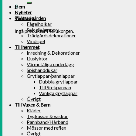
0
Hem
Nyheter
Till trädgården
Varukorg
Fågelholkar
Solcellslampor
Inga produkter i varukorgen.
Trädgårdsdekorationer
Vindspel
Till hemmet
Inredning & Dekorationer
Ljuslyktor
Värmetåliga underlägg
Spishanddukar
Grytlappar/pannlappar
Dubbla grytlappar
Till Stekpannan
Vanliga grytlappar
Övrigt
Till Vuxen & Barn
Kläder
Tygkassar & väskor
Pannband/Hårband
Mössor med reflex
Övrigt