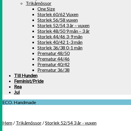
Trikåmössor
One Size
Storlek 60/62 Vuxen
Storlek 56/58 vuxen
Storlek 52/54 3 år – vuxen
Storlek 48/50 9 mån – 3 år
Storlek 44/46 3-9 mån
Storlek 40/42 1-3 mån
Storlek 36/38 0-1 mån
Prematur 48/50
Prematur 44/46
Prematur 40/42
Prematur 36/38
Till Hunden
Feminist/Pride
Rea
Jul
ECO. Handmade
Hem
/
Trikåmössor
/
Storlek 52/54 3 år - vuxen