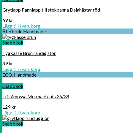
Grytlapp Pannlapp till stekpanna Dalahästar röd
69
kr
Lägg till i varukorg
Återbruk. Handmade
Snabbkoll
Tygkasse Brun randig stor
89
kr
Lägg till i varukorg
ECO. Handmade
Snabbkoll
Trikåmössa Mermaid cats 36/38
129
kr
Lägg till i varukorg
Snabbkoll