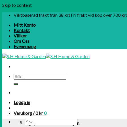
Skip to content
Viktbaserad frakt från 38 kr! Fri frakt vid köp över 700 kr!
Mitt Konto
Kontakt
Villkor
Om Oss
Evenemang
Logga in
Varukorg /
0
kr
0
Inga produkter i varukorgen.