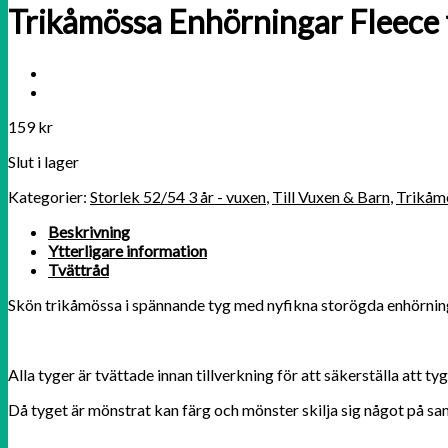
Trikåmössa Enhörningar Fleece
159
kr
Slut i lager
Kategorier:
Storlek 52/54 3 år - vuxen
,
Till Vuxen & Barn
,
Trikåm
Beskrivning
Ytterligare information
Tvättråd
Skön trikåmössa i spännande tyg med nyfikna storögda enhörningar
Alla tyger är tvättade innan tillverkning för att säkerställa att t
Då tyget är mönstrat kan färg och mönster skilja sig något på 