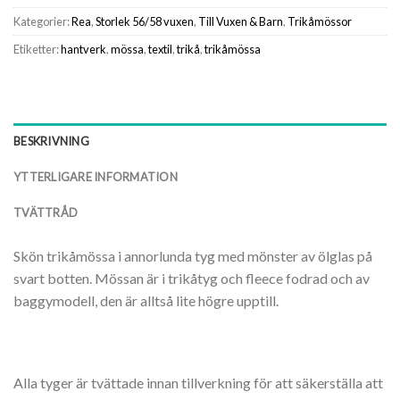
Kategorier:
Rea
,
Storlek 56/58 vuxen
,
Till Vuxen & Barn
,
Trikåmössor
Etiketter:
hantverk
,
mössa
,
textil
,
trikå
,
trikåmössa
BESKRIVNING
YTTERLIGARE INFORMATION
TVÄTTRÅD
Skön trikåmössa i annorlunda tyg med mönster av ölglas på
svart botten. Mössan är i trikåtyg och fleece fodrad och av
baggymodell, den är alltså lite högre upptill.
Alla tyger är tvättade innan tillverkning för att säkerställa att