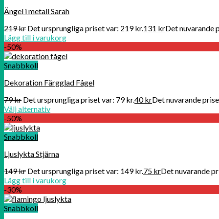
Ängel i metall Sarah
219
kr
Det ursprungliga priset var: 219 kr.
131
kr
Det nuvarande pr
Lägg till i varukorg
-50%
Snabbkoll
Dekoration Färgglad Fågel
79
kr
Det ursprungliga priset var: 79 kr.
40
kr
Det nuvarande priset
Välj alternativ
-50%
Snabbkoll
Ljuslykta Stjärna
149
kr
Det ursprungliga priset var: 149 kr.
75
kr
Det nuvarande pri
Lägg till i varukorg
-30%
Snabbkoll