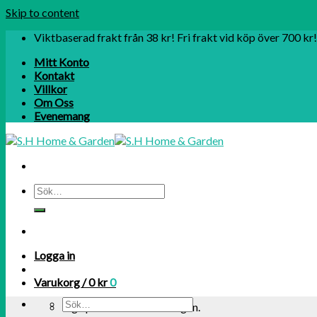
Skip to content
Viktbaserad frakt från 38 kr! Fri frakt vid köp över 700 kr!
Mitt Konto
Kontakt
Villkor
Om Oss
Evenemang
Logga in
Varukorg /
0
kr
0
Inga produkter i varukorgen.