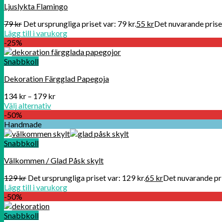
Ljuslykta Flamingo
79
kr
Det ursprungliga priset var: 79 kr.
55
kr
Det nuvarande priset
Lägg till i varukorg
-25%
Snabbkoll
Dekoration Färgglad Papegoja
134
kr
–
179
kr
Välj alternativ
-50%
Handmade
Snabbkoll
Välkommen / Glad Påsk skylt
129
kr
Det ursprungliga priset var: 129 kr.
65
kr
Det nuvarande pri
Lägg till i varukorg
-50%
Snabbkoll