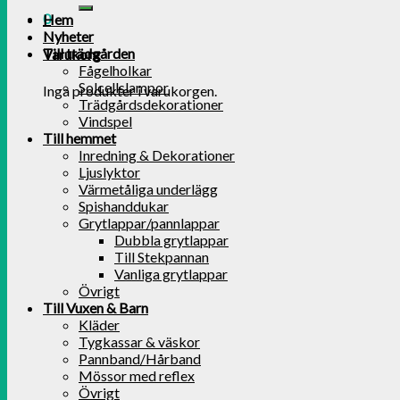
0
Hem
Nyheter
Till trädgården
Varukorg
Fågelholkar
Solcellslampor
Inga produkter i varukorgen.
Trädgårdsdekorationer
Vindspel
Till hemmet
Inredning & Dekorationer
Ljuslyktor
Värmetåliga underlägg
Spishanddukar
Grytlappar/pannlappar
Dubbla grytlappar
Till Stekpannan
Vanliga grytlappar
Övrigt
Till Vuxen & Barn
Kläder
Tygkassar & väskor
Pannband/Hårband
Mössor med reflex
Övrigt