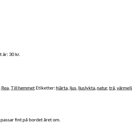
 är: 30 kr.
,
Rea
,
Till hemmet
Etiketter:
hjärta
,
ljus
,
ljuslykta
,
natur
,
trä
,
värmelj
m passar fint på bordet året om.