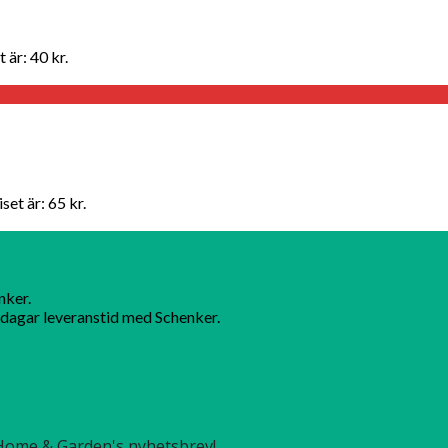
 är: 40 kr.
set är: 65 kr.
nker.
dagar leveranstid med Schenker.