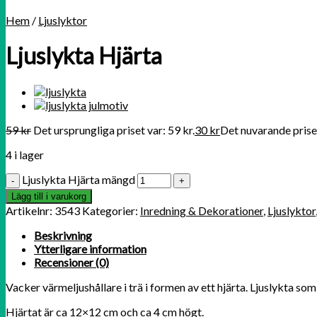
Hem
/
Ljuslyktor
Ljuslykta Hjärta
59
kr
Det ursprungliga priset var: 59 kr.
30
kr
Det nuvarande priset
4 i lager
Ljuslykta Hjärta mängd
Lägg till i varukorg
Artikelnr:
3543
Kategorier:
Inredning & Dekorationer
,
Ljuslyktor
Beskrivning
Ytterligare information
Recensioner (0)
Vacker värmeljushållare i trä i formen av ett hjärta. Ljuslykta so
Hjärtat är ca 12×12 cm och ca 4 cm högt.