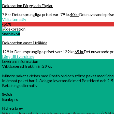
Dekoration Färgglada Fåglar
79
kr
Det ursprungliga priset var: 79 kr.
40
kr
Det nuvarande priset
Välj alternativ
-50%
Snabbkoll
Dekoration vaser i trälåda
129
kr
Det ursprungliga priset var: 129 kr.
65
kr
Det nuvarande pri
Lägg till i varukorg
Leveransinformation
Viktbaserad frakt från 29 kr.
Mindre paket skickas med PostNord och större paket med Sche
Inlämnat paket har 1-3 dagar leveranstid med PostNord och 2-5 
Betalningsalternativ
Swish
Bankgiro
Nyhetsbrev