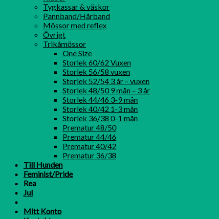
Tygkassar & väskor
Pannband/Hårband
Mössor med reflex
Övrigt
Trikåmössor
One Size
Storlek 60/62 Vuxen
Storlek 56/58 vuxen
Storlek 52/54 3 år – vuxen
Storlek 48/50 9 mån – 3 år
Storlek 44/46 3-9 mån
Storlek 40/42 1-3 mån
Storlek 36/38 0-1 mån
Prematur 48/50
Prematur 44/46
Prematur 40/42
Prematur 36/38
Till Hunden
Feminist/Pride
Rea
Jul
Mitt Konto