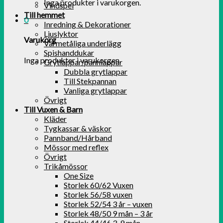
Inga produkter i varukorgen.
Vindspel
Till hemmet
0
Inredning & Dekorationer
Ljuslyktor
Varukorg
Värmetåliga underlägg
Spishanddukar
Inga produkter i varukorgen.
Grytlappar/pannlappar
Dubbla grytlappar
Till Stekpannan
Vanliga grytlappar
Övrigt
Till Vuxen & Barn
Kläder
Tygkassar & väskor
Pannband/Hårband
Mössor med reflex
Övrigt
Trikåmössor
One Size
Storlek 60/62 Vuxen
Storlek 56/58 vuxen
Storlek 52/54 3 år – vuxen
Storlek 48/50 9 mån – 3 år
Storlek 44/46 3-9 mån