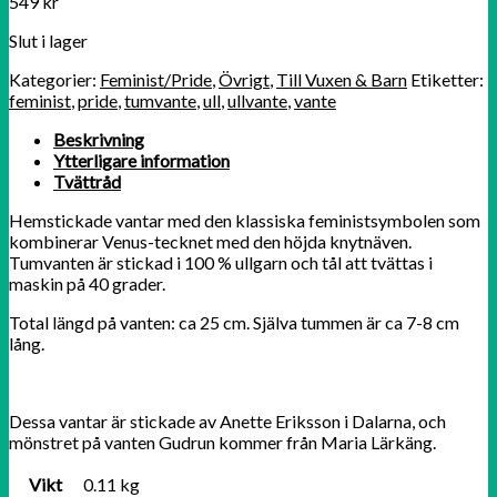
549
kr
Slut i lager
Kategorier:
Feminist/Pride
,
Övrigt
,
Till Vuxen & Barn
Etiketter:
feminist
,
pride
,
tumvante
,
ull
,
ullvante
,
vante
Beskrivning
Ytterligare information
Tvättråd
Hemstickade vantar med den klassiska feministsymbolen som
kombinerar Venus-tecknet med den höjda knytnäven.
Tumvanten är stickad i 100 % ullgarn och tål att tvättas i
maskin på 40 grader.
Total längd på vanten: ca 25 cm. Själva tummen är ca 7-8 cm
lång.
Dessa vantar är stickade av Anette Eriksson i Dalarna, och
mönstret på vanten Gudrun kommer från Maria Lärkäng.
Vikt
0.11 kg