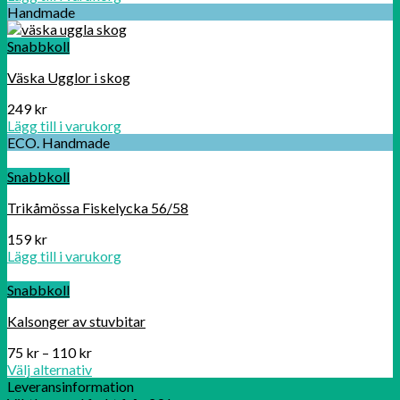
Handmade
Snabbkoll
Väska Ugglor i skog
249
kr
Lägg till i varukorg
ECO. Handmade
Snabbkoll
Trikåmössa Fiskelycka 56/58
159
kr
Lägg till i varukorg
Snabbkoll
Kalsonger av stuvbitar
75
kr
–
110
kr
Välj alternativ
Leveransinformation