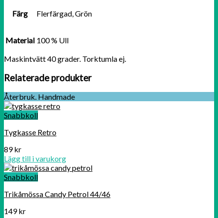
Färg
Flerfärgad, Grön
Material
100 % Ull
Maskintvätt 40 grader. Torktumla ej.
Relaterade produkter
Återbruk. Handmade
Snabbkoll
Tygkasse Retro
89
kr
Lägg till i varukorg
Snabbkoll
Trikåmössa Candy Petrol 44/46
149
kr