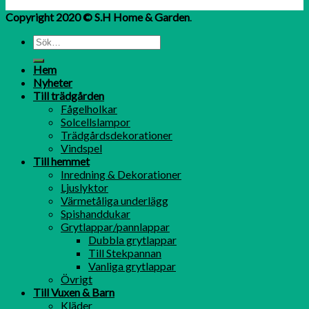
Copyright 2020 © S.H Home & Garden
.
Hem
Nyheter
Till trädgården
Fågelholkar
Solcellslampor
Trädgårdsdekorationer
Vindspel
Till hemmet
Inredning & Dekorationer
Ljuslyktor
Värmetåliga underlägg
Spishanddukar
Grytlappar/pannlappar
Dubbla grytlappar
Till Stekpannan
Vanliga grytlappar
Övrigt
Till Vuxen & Barn
Kläder