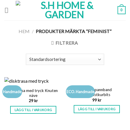
Skip
0
to
content
HEM
/
PRODUKTER MÄRKTA ”FEMINIST”
FILTRERA
Fodrat pannband
Disktrasa med tryck Knuten
Handmade
ECO. Handmade
Feministkurbits
näve
99
kr
29
kr
LÄGG TILL I VARUKORG
LÄGG TILL I VARUKORG