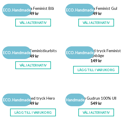
Trikåmössa Feminist Blå
Trikåmössa Feminist Gul
ECO. Handmade
ECO. Handmade
149
kr
149
kr
VÄLJ ALTERNATIV
VÄLJ ALTERNATIV
Tygkasse med tryck Feminist
Trikåmössa Feministkurbits
ECO. Handmade
ECO. Handmade
regnbåge
149
kr
149
kr
VÄLJ ALTERNATIV
LÄGG TILL I VARUKORG
Tygkasse med tryck Hero
Vante Gudrun 100% Ull
ECO. Handmade
Handmade
149
kr
549
kr
LÄGG TILL I VARUKORG
VÄLJ ALTERNATIV