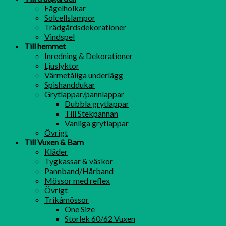
Fågelholkar
Solcellslampor
Trädgårdsdekorationer
Vindspel
Till hemmet
Inredning & Dekorationer
Ljuslyktor
Värmetåliga underlägg
Spishanddukar
Grytlappar/pannlappar
Dubbla grytlappar
Till Stekpannan
Vanliga grytlappar
Övrigt
Till Vuxen & Barn
Kläder
Tygkassar & väskor
Pannband/Hårband
Mössor med reflex
Övrigt
Trikåmössor
One Size
Storlek 60/62 Vuxen