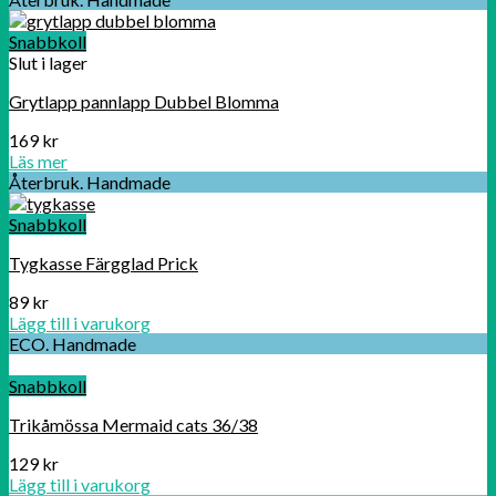
Snabbkoll
Slut i lager
Grytlapp pannlapp Dubbel Blomma
169
kr
Läs mer
Återbruk. Handmade
Snabbkoll
Tygkasse Färgglad Prick
89
kr
Lägg till i varukorg
ECO. Handmade
Snabbkoll
Trikåmössa Mermaid cats 36/38
129
kr
Lägg till i varukorg