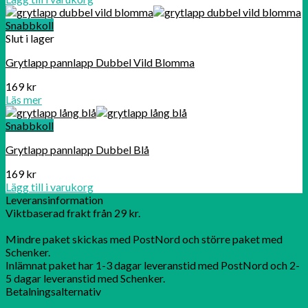
Snabbkoll
Slut i lager
Grytlapp pannlapp Dubbel Vild Blomma
169
kr
Läs mer
Snabbkoll
Grytlapp pannlapp Dubbel Blå
169
kr
Lägg till i varukorg
Leveransinformation
Viktbaserad frakt från 29 kr.
Mindre paket skickas med PostNord och större paket med
Schenker.
Inlämnat paket har 1-3 dagar leveranstid med PostNord och 2-
5 dagar leveranstid med Schenker.
Betalningsalternativ