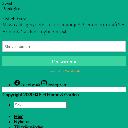
Swish
Bankgiro
Nyhetsbrev
Facebook
Instagram
Copyright 2020 © S.H Home & Garden
.
Hem
Nyheter
Till trädgården