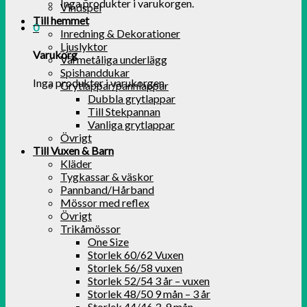
Inga produkter i varukorgen.
Vindspel
Till hemmet
0
Inredning & Dekorationer
Ljuslyktor
Varukorg
Värmetåliga underlägg
Spishanddukar
Inga produkter i varukorgen.
Grytlappar/pannlappar
Dubbla grytlappar
Till Stekpannan
Vanliga grytlappar
Övrigt
Till Vuxen & Barn
Kläder
Tygkassar & väskor
Pannband/Hårband
Mössor med reflex
Övrigt
Trikåmössor
One Size
Storlek 60/62 Vuxen
Storlek 56/58 vuxen
Storlek 52/54 3 år – vuxen
Storlek 48/50 9 mån – 3 år
Storlek 44/46 3-9 mån