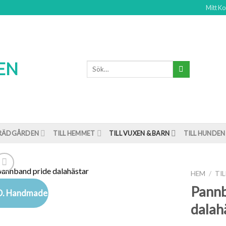
Mitt Ko
TRÄDGÅRDEN
TILL HEMMET
TILL VUXEN & BARN
TILL HUNDEN
HEM
/
TI
Pannb
. Handmade
dalah