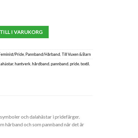
TILL I VARUKORG
Feminist/Pride
,
Pannband/Hårband
,
Till Vuxen & Barn
lahästar
,
hantverk
,
hårdband
,
pannband
,
pride
,
textil
,
ymboler och dalahästar i pridefärger.
 som hårband och som pannband när det är