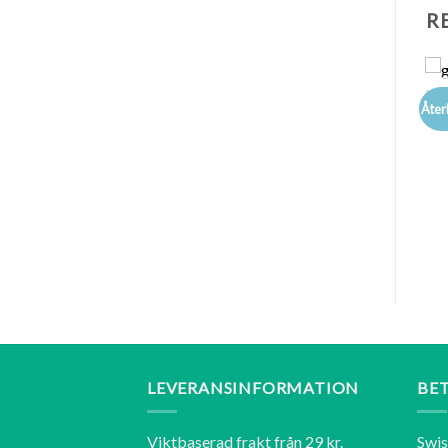
R
Grytlapp pannlapp rund
Tygkasse Brun randig
Handmade
Återbruk. Handmade
Åter
129
kr
89
kr
LÄGG TILL I
LÄGG TILL I
VARUKORG
VARUKORG
LEVERANSINFORMATION
BE
Viktbaserad frakt från 29 kr.
Swi