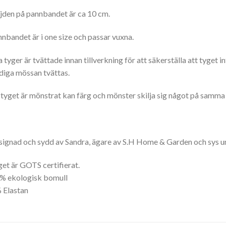
den på pannbandet är ca 10 cm.
nbandet är i one size och passar vuxna.
a tyger är tvättade innan tillverkning för att säkerställa att tyget 
diga mössan tvättas.
tyget är mönstrat kan färg och mönster skilja sig något på samma
ignad och sydd av Sandra, ägare av S.H Home & Garden och sys u
et är GOTS certifierat.
% ekologisk bomull
 Elastan