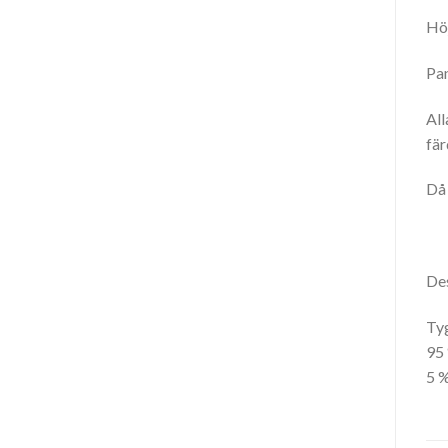
Höj
Pan
All
fär
Då 
Des
Tyg
95 
5 %