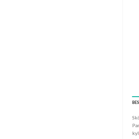
BE
Skö
Pan
kyl