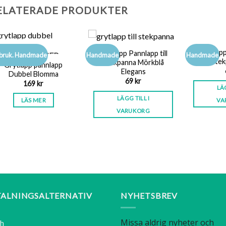
ELATERADE PRODUKTER
Grytlapp
Grytlapp Pannlapp till
SLUT I LAGER
bruk. Handmade
Handmade
Handmade
stek
stekpanna Mörkblå
Grytlapp pannlapp
Elegans
Dubbel Blomma
69
kr
169
kr
LÄG
LÄGG TILL I
LÄS MER
VA
VARUKORG
TALNINGSALTERNATIV
NYHETSBREV
sh