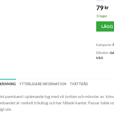
79
kr
1 i lager
LÄGG 
Kategorier:
Etiketter:
da
trikå
SKRIVNING
YTTERLIGARE INFORMATION
TVÄTTRÅD
nt pannband i spännande tyg med vit botten och mönster av könss
nbandet är i enkelt trikåtyg och har fållade kanter. Passar både
igt ute.