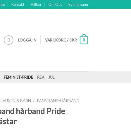
nto
Kontakt
Villkor
Om Oss
Evenemang
0
LOGGA IN
VARUKORG /
0
KR
FEMINIST/PRIDE
REA
JUL
LL VUXEN & BARN
/
PANNBAND/HÅRBAND
and hårband Pride
ästar