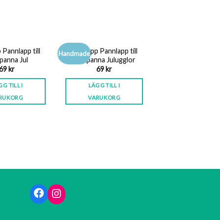
 Pannlapp till
Grytlapp Pannlapp till
Handmade
panna Jul
stekpanna Julugglor
69
kr
69
kr
G TILL I
LÄGG TILL I
RUKORG
VARUKORG
Facebook
Instagram