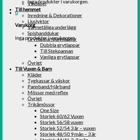
Inga produkter i varukorgen.
Vindspel
Till hemmet
0
Inredning & Dekorationer
Ljuslyktor
Varukorg
Värmetåliga underlägg
Spishanddukar
Inga produkter i varukorgen.
Grytlappar/pannlappar
Dubbla grytlappar
Till Stekpannan
Vanliga grytlappar
Övrigt
Till Vuxen & Barn
Kläder
Tygkassar & väskor
Pannband/Hårband
Mössor med reflex
Övrigt
Trikåmössor
One Size
Storlek 60/62 Vuxen
Storlek 56/58 vuxen
Storlek 52/54 3 år – vuxen
Storlek 48/50 9 mån – 3 år
Storlek 44/46 3-9 mån