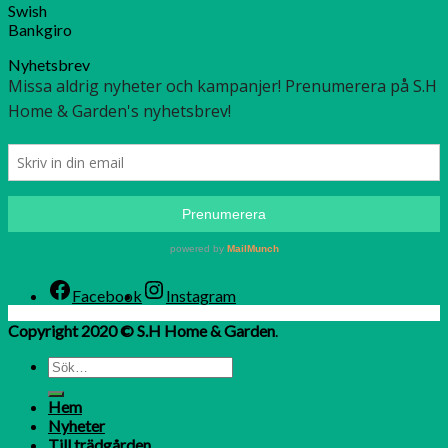
Swish
Bankgiro
Nyhetsbrev
Facebook
Instagram
Copyright 2020 © S.H Home & Garden
.
Hem
Nyheter
Till trädgården