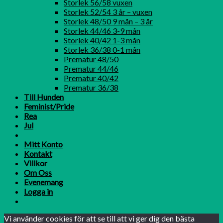
Storlek 56/58 vuxen
Storlek 52/54 3 år – vuxen
Storlek 48/50 9 mån – 3 år
Storlek 44/46 3-9 mån
Storlek 40/42 1-3 mån
Storlek 36/38 0-1 mån
Prematur 48/50
Prematur 44/46
Prematur 40/42
Prematur 36/38
Till Hunden
Feminist/Pride
Rea
Jul
Mitt Konto
Kontakt
Villkor
Om Oss
Evenemang
Logga in
Vi använder cookies för att se till att vi ger dig den bästa