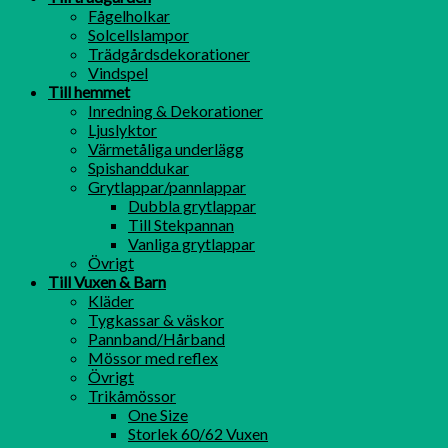
Fågelholkar
Solcellslampor
Trädgårdsdekorationer
Vindspel
Till hemmet
Inredning & Dekorationer
Ljuslyktor
Värmetåliga underlägg
Spishanddukar
Grytlappar/pannlappar
Dubbla grytlappar
Till Stekpannan
Vanliga grytlappar
Övrigt
Till Vuxen & Barn
Kläder
Tygkassar & väskor
Pannband/Hårband
Mössor med reflex
Övrigt
Trikåmössor
One Size
Storlek 60/62 Vuxen