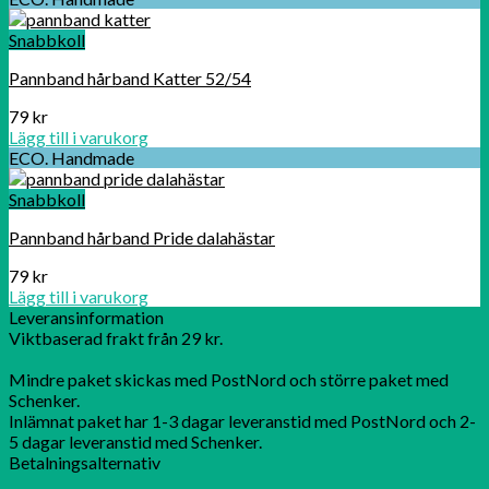
Snabbkoll
Pannband hårband Katter 52/54
79
kr
Lägg till i varukorg
ECO. Handmade
Snabbkoll
Pannband hårband Pride dalahästar
79
kr
Lägg till i varukorg
Leveransinformation
Viktbaserad frakt från 29 kr.
Mindre paket skickas med PostNord och större paket med
Schenker.
Inlämnat paket har 1-3 dagar leveranstid med PostNord och 2-
5 dagar leveranstid med Schenker.
Betalningsalternativ