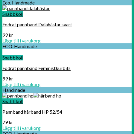
Eco. Handmade
Snabbkoll
Fodrat pannband Dalahästar svart
99
kr
Lägg till i varukorg
ECO. Handmade
Snabbkoll
Fodrat pannband Feministkurbits
99
kr
Lägg till i varukorg
Handmade
Snabbkoll
Pannband hårband HP 52/54
79
kr
Lägg till i varukorg
ECO. Handmade