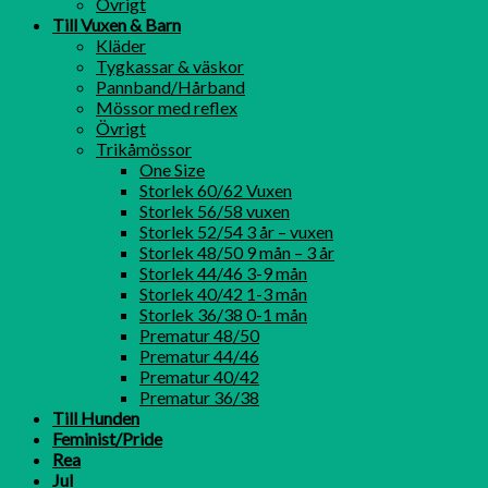
Övrigt
Till Vuxen & Barn
Kläder
Tygkassar & väskor
Pannband/Hårband
Mössor med reflex
Övrigt
Trikåmössor
One Size
Storlek 60/62 Vuxen
Storlek 56/58 vuxen
Storlek 52/54 3 år – vuxen
Storlek 48/50 9 mån – 3 år
Storlek 44/46 3-9 mån
Storlek 40/42 1-3 mån
Storlek 36/38 0-1 mån
Prematur 48/50
Prematur 44/46
Prematur 40/42
Prematur 36/38
Till Hunden
Feminist/Pride
Rea
Jul