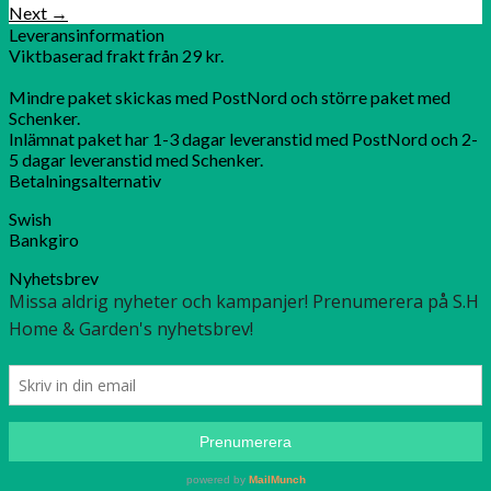
Next
→
Leveransinformation
Viktbaserad frakt från 29 kr.
Mindre paket skickas med PostNord och större paket med
Schenker.
Inlämnat paket har 1-3 dagar leveranstid med PostNord och 2-
5 dagar leveranstid med Schenker.
Betalningsalternativ
Swish
Bankgiro
Nyhetsbrev