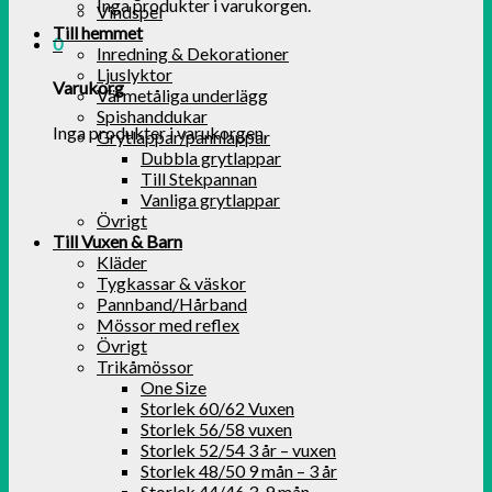
Inga produkter i varukorgen.
Vindspel
Till hemmet
0
Inredning & Dekorationer
Ljuslyktor
Varukorg
Värmetåliga underlägg
Spishanddukar
Inga produkter i varukorgen.
Grytlappar/pannlappar
Dubbla grytlappar
Till Stekpannan
Vanliga grytlappar
Övrigt
Till Vuxen & Barn
Kläder
Tygkassar & väskor
Pannband/Hårband
Mössor med reflex
Övrigt
Trikåmössor
One Size
Storlek 60/62 Vuxen
Storlek 56/58 vuxen
Storlek 52/54 3 år – vuxen
Storlek 48/50 9 mån – 3 år
Storlek 44/46 3-9 mån