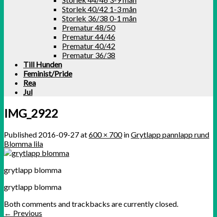
Storlek 40/42 1-3 mån
Storlek 36/38 0-1 mån
Prematur 48/50
Prematur 44/46
Prematur 40/42
Prematur 36/38
Till Hunden
Feminist/Pride
Rea
Jul
IMG_2922
Published
2016-09-27
at
600 × 700
in
Grytlapp pannlapp rund
Blomma lila
grytlapp blomma
grytlapp blomma
Both comments and trackbacks are currently closed.
←
Previous