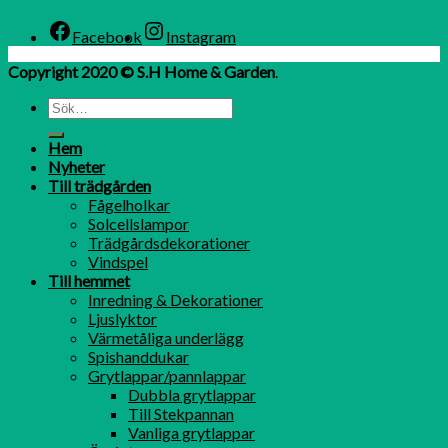
Facebook
Instagram
Copyright 2020 © S.H Home & Garden
.
Hem
Nyheter
Till trädgården
Fågelholkar
Solcellslampor
Trädgårdsdekorationer
Vindspel
Till hemmet
Inredning & Dekorationer
Ljuslyktor
Värmetåliga underlägg
Spishanddukar
Grytlappar/pannlappar
Dubbla grytlappar
Till Stekpannan
Vanliga grytlappar