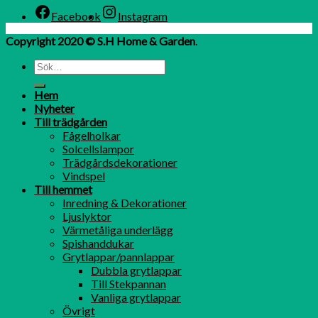
Facebook
Instagram
Copyright 2020 © S.H Home & Garden
.
Hem
Nyheter
Till trädgården
Fågelholkar
Solcellslampor
Trädgårdsdekorationer
Vindspel
Till hemmet
Inredning & Dekorationer
Ljuslyktor
Värmetåliga underlägg
Spishanddukar
Grytlappar/pannlappar
Dubbla grytlappar
Till Stekpannan
Vanliga grytlappar
Övrigt