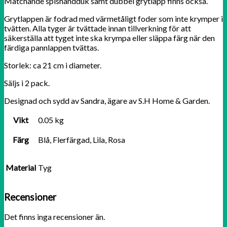
Matchande spishandduk samt dubbel grytlapp finns också.
Grytlappen är fodrad med värmetåligt foder som inte krymper i
tvätten. Alla tyger är tvättade innan tillverkning för att
säkerställa att tyget inte ska krympa eller släppa färg när den
färdiga pannlappen tvättas.
Storlek: ca 21 cm i diameter.
Säljs i 2 pack.
Designad och sydd av Sandra, ägare av S.H Home & Garden.
Vikt
0.05 kg
Färg
Blå, Flerfärgad, Lila, Rosa
Material
Tyg
Recensioner
Det finns inga recensioner än.