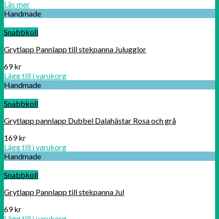
Läs mer
Handmade
Snabbkoll
Grytlapp Pannlapp till stekpanna Julugglor
69
kr
Lägg till i varukorg
Handmade
Snabbkoll
Grytlapp pannlapp Dubbel Dalahästar Rosa och grå
169
kr
Lägg till i varukorg
Handmade
Snabbkoll
Grytlapp Pannlapp till stekpanna Jul
69
kr
Lägg till i varukorg