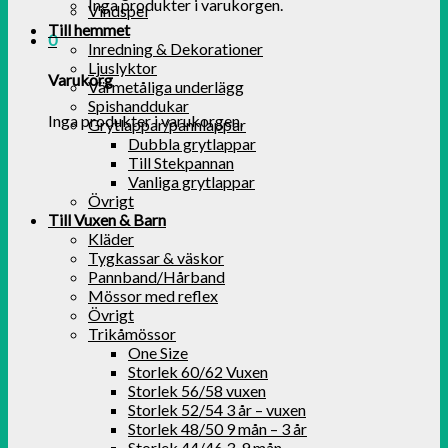
Inga produkter i varukorgen.
Vindspel
Till hemmet
0
Inredning & Dekorationer
Ljuslyktor
Varukorg
Värmetåliga underlägg
Spishanddukar
Inga produkter i varukorgen.
Grytlappar/pannlappar
Dubbla grytlappar
Till Stekpannan
Vanliga grytlappar
Övrigt
Till Vuxen & Barn
Kläder
Tygkassar & väskor
Pannband/Hårband
Mössor med reflex
Övrigt
Trikåmössor
One Size
Storlek 60/62 Vuxen
Storlek 56/58 vuxen
Storlek 52/54 3 år – vuxen
Storlek 48/50 9 mån – 3 år
Storlek 44/46 3-9 mån