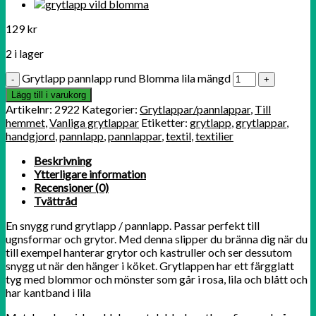
129
kr
2 i lager
Grytlapp pannlapp rund Blomma lila mängd
Lägg till i varukorg
Artikelnr:
2922
Kategorier:
Grytlappar/pannlappar
,
Till
hemmet
,
Vanliga grytlappar
Etiketter:
grytlapp
,
grytlappar
,
handgjord
,
pannlapp
,
pannlappar
,
textil
,
textilier
Beskrivning
Ytterligare information
Recensioner (0)
Tvättråd
En snygg rund grytlapp / pannlapp. Passar perfekt till
ugnsformar och grytor. Med denna slipper du bränna dig när du
till exempel hanterar grytor och kastruller och ser dessutom
snygg ut när den hänger i köket. Grytlappen har ett färgglatt
tyg med blommor och mönster som går i rosa, lila och blått och
har kantband i lila