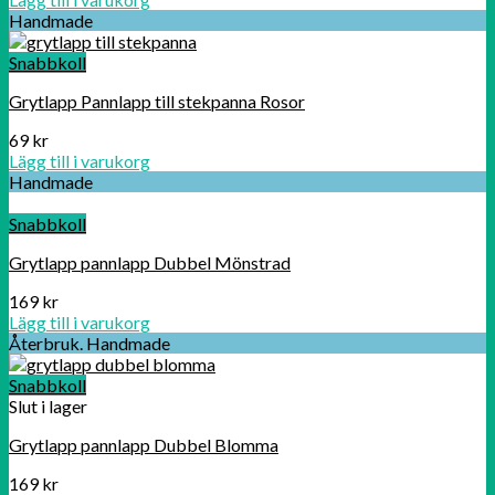
Handmade
Snabbkoll
Grytlapp Pannlapp till stekpanna Rosor
69
kr
Lägg till i varukorg
Handmade
Snabbkoll
Grytlapp pannlapp Dubbel Mönstrad
169
kr
Lägg till i varukorg
Återbruk. Handmade
Snabbkoll
Slut i lager
Grytlapp pannlapp Dubbel Blomma
169
kr