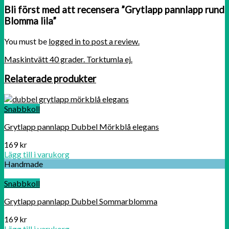
Bli först med att recensera ”Grytlapp pannlapp rund
Blomma lila”
You must be
logged in to post a review.
Maskintvätt 40 grader. Torktumla ej.
Relaterade produkter
Snabbkoll
Grytlapp pannlapp Dubbel Mörkblå elegans
169
kr
Lägg till i varukorg
Handmade
Snabbkoll
Grytlapp pannlapp Dubbel Sommarblomma
169
kr
Lägg till i varukorg