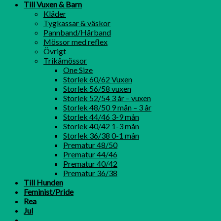
Till Vuxen & Barn
Kläder
Tygkassar & väskor
Pannband/Hårband
Mössor med reflex
Övrigt
Trikåmössor
One Size
Storlek 60/62 Vuxen
Storlek 56/58 vuxen
Storlek 52/54 3 år – vuxen
Storlek 48/50 9 mån – 3 år
Storlek 44/46 3-9 mån
Storlek 40/42 1-3 mån
Storlek 36/38 0-1 mån
Prematur 48/50
Prematur 44/46
Prematur 40/42
Prematur 36/38
Till Hunden
Feminist/Pride
Rea
Jul