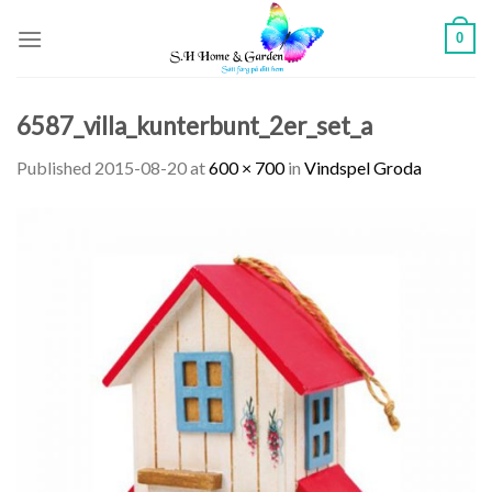
Skip
0
to
content
6587_villa_kunterbunt_2er_set_a
Published
2015-08-20
at
600 × 700
in
Vindspel Groda