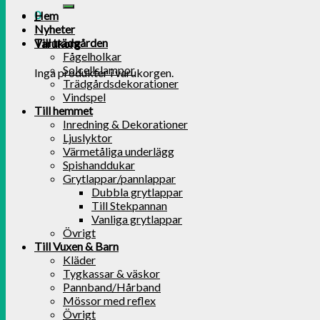
0
Hem
Nyheter
Till trädgården
Varukorg
Fågelholkar
Solcellslampor
Inga produkter i varukorgen.
Trädgårdsdekorationer
Vindspel
Till hemmet
Inredning & Dekorationer
Ljuslyktor
Värmetåliga underlägg
Spishanddukar
Grytlappar/pannlappar
Dubbla grytlappar
Till Stekpannan
Vanliga grytlappar
Övrigt
Till Vuxen & Barn
Kläder
Tygkassar & väskor
Pannband/Hårband
Mössor med reflex
Övrigt