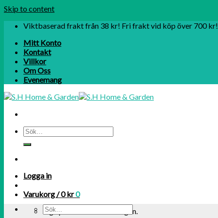
Skip to content
Viktbaserad frakt från 38 kr! Fri frakt vid köp över 700 kr!
Mitt Konto
Kontakt
Villkor
Om Oss
Evenemang
Logga in
Varukorg /
0
kr
0
Inga produkter i varukorgen.