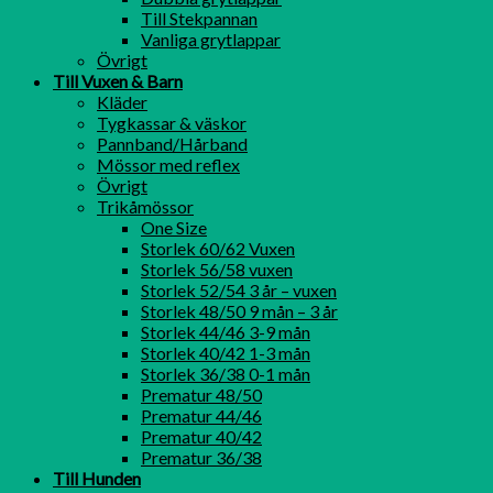
Till Stekpannan
Vanliga grytlappar
Övrigt
Till Vuxen & Barn
Kläder
Tygkassar & väskor
Pannband/Hårband
Mössor med reflex
Övrigt
Trikåmössor
One Size
Storlek 60/62 Vuxen
Storlek 56/58 vuxen
Storlek 52/54 3 år – vuxen
Storlek 48/50 9 mån – 3 år
Storlek 44/46 3-9 mån
Storlek 40/42 1-3 mån
Storlek 36/38 0-1 mån
Prematur 48/50
Prematur 44/46
Prematur 40/42
Prematur 36/38
Till Hunden