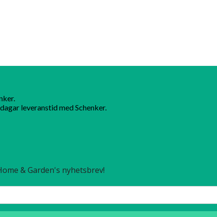
nker.
dagar leveranstid med Schenker.