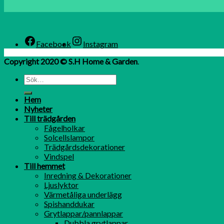
Facebook
Instagram
Copyright 2020 © S.H Home & Garden
.
Hem
Nyheter
Till trädgården
Fågelholkar
Solcellslampor
Trädgårdsdekorationer
Vindspel
Till hemmet
Inredning & Dekorationer
Ljuslyktor
Värmetåliga underlägg
Spishanddukar
Grytlappar/pannlappar
Dubbla grytlappar