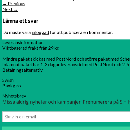
←
Previous
Next
→
Lämna ett svar
Du måste vara
inloggad
för att publicera en kommentar.
Leveransinformation
Viktbaserad frakt från 29 kr.
Mindre paket skickas med PostNord och större paket med Sche
Inlämnat paket har 1-3 dagar leveranstid med PostNord och 2-5 
Betalningsalternativ
Swish
Bankgiro
Nyhetsbrev