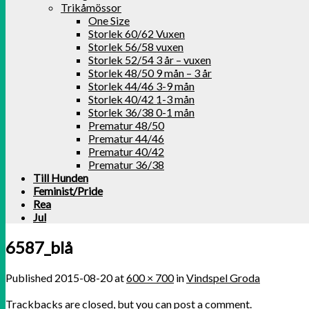
Trikåmössor
One Size
Storlek 60/62 Vuxen
Storlek 56/58 vuxen
Storlek 52/54 3 år – vuxen
Storlek 48/50 9 mån – 3 år
Storlek 44/46 3-9 mån
Storlek 40/42 1-3 mån
Storlek 36/38 0-1 mån
Prematur 48/50
Prematur 44/46
Prematur 40/42
Prematur 36/38
Till Hunden
Feminist/Pride
Rea
Jul
6587_blå
Published
2015-08-20
at
600 × 700
in
Vindspel Groda
Trackbacks are closed, but you can
post a comment
.