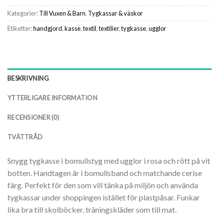
Kategorier:
Till Vuxen & Barn
,
Tygkassar & väskor
Etiketter:
handgjord
,
kasse
,
textil
,
textilier
,
tygkasse
,
ugglor
BESKRIVNING
YTTERLIGARE INFORMATION
RECENSIONER (0)
TVÄTTRÅD
Snygg tygkasse i bomullstyg med ugglor i rosa och rött på vit
botten. Handtagen är i bomullsband och matchande cerise
färg. Perfekt för den som vill tänka på miljön och använda
tygkassar under shoppingen istället för plastpåsar. Funkar
lika bra till skolböcker, träningskläder som till mat.