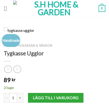
Skip
0
to
content
Handmade
HEM
/
TYGKASSAR & VÄSKOR
Tygkasse Ugglor
89
kr
2 i lager
Tygkasse Ugglor mängd
LÄGG TILL I VARUKORG