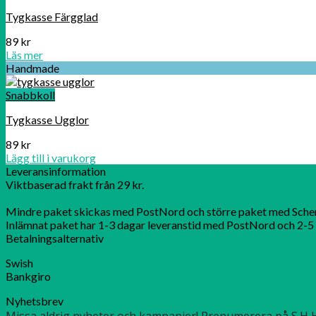
Tygkasse Färgglad
89
kr
Läs mer
Handmade
Snabbkoll
Tygkasse Ugglor
89
kr
Lägg till i varukorg
Leveransinformation
Viktbaserad frakt från 29 kr.
Mindre paket skickas med PostNord och större paket med Sche
Inlämnat paket har 1-3 dagar leveranstid med PostNord och 2-5 
Betalningsalternativ
Swish
Bankgiro
Nyhetsbrev