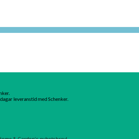
nker.
dagar leveranstid med Schenker.