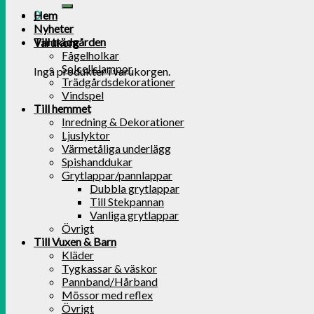
0
Hem
Nyheter
Till trädgården
Varukorg
Fågelholkar
Solcellslampor
Inga produkter i varukorgen.
Trädgårdsdekorationer
Vindspel
Till hemmet
Inredning & Dekorationer
Ljuslyktor
Värmetåliga underlägg
Spishanddukar
Grytlappar/pannlappar
Dubbla grytlappar
Till Stekpannan
Vanliga grytlappar
Övrigt
Till Vuxen & Barn
Kläder
Tygkassar & väskor
Pannband/Hårband
Mössor med reflex
Övrigt