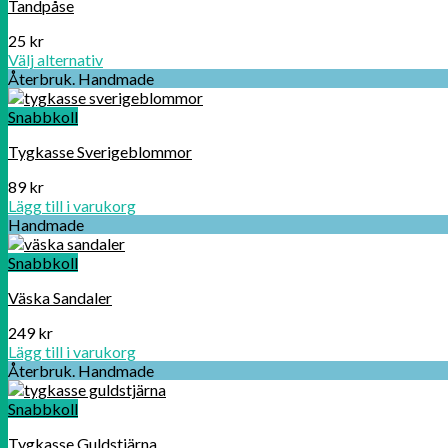
Tandpåse
25
kr
Välj alternativ
Återbruk. Handmade
Snabbkoll
Tygkasse Sverigeblommor
89
kr
Lägg till i varukorg
Handmade
Snabbkoll
Väska Sandaler
249
kr
Lägg till i varukorg
Återbruk. Handmade
Snabbkoll
Tygkasse Guldstjärna