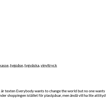
kasse
,
tygpåse
,
tygväska
,
vinyltryck
r texten Everybody wants to change the world but no one wants to c
r shoppingen istället för plastpåsar, men ändå vill ha lite attityd!