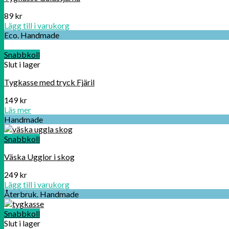
89
kr
Lägg till i varukorg
Eco. Handmade
Snabbkoll
Slut i lager
Tygkasse med tryck Fjäril
149
kr
Läs mer
Handmade
Snabbkoll
Väska Ugglor i skog
249
kr
Lägg till i varukorg
Återbruk. Handmade
Snabbkoll
Slut i lager