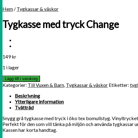
Hem
/
Tygkassar & väskor
Tygkasse med tryck Change
149
kr
1 i lager
Lägg till i varukorg
Kategorier:
Till Vuxen & Barn
,
Tygkassar & väskor
Etiketter:
tyg
Beskrivning
Ytterligare information
Tvättråd
Snygg grå tygkasse med tryck i öko tex bomullstyg. Vinyltrycket ä
Perfekt för den som vill tänka på miljön och använda tygkassar unde
Kassen har korta handtag.