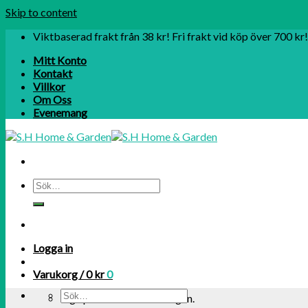
Skip to content
Viktbaserad frakt från 38 kr! Fri frakt vid köp över 700 kr!
Mitt Konto
Kontakt
Villkor
Om Oss
Evenemang
Logga in
Varukorg /
0
kr
0
Inga produkter i varukorgen.