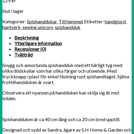
129
kr
Slut i lager
Kategorier:
Spishanddukar
,
Till hemmet
Etiketter:
handgjord
,
hantverk
,
sewing unicorn
,
spishandduk
Beskrivning
Ytterligare information
Recensioner (0)
Tvättråd
Snygg och annorlunda spishandduk med ett härligt tyg med
olika dödskallar som har olika färger och utseende. Med
tryckknapp i plast för enkel fästning runt spishandtaget. Själva
frottéhandduken är svart.
Observera att nyansen på handduken kan skilja sig åt mot
bilden.
Spishandduken är ca 40 cm lång och ca 20 cm bred upptill.
Designad och sydd av Sandra, ägare av S.H Home & Garden och