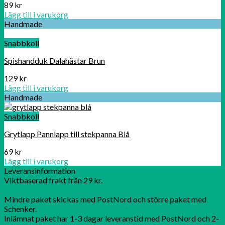
89
kr
Lägg till i varukorg
Handmade
Snabbkoll
Spishandduk Dalahästar Brun
129
kr
Lägg till i varukorg
Handmade
Snabbkoll
Grytlapp Pannlapp till stekpanna Blå
69
kr
Lägg till i varukorg
Leveransinformation
Viktbaserad frakt från 29 kr.
Mindre paket skickas med PostNord och större paket med
Schenker.
Inlämnat paket har 1-3 dagar leveranstid med PostNord och 2-