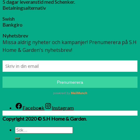
5 dagar leveranstid med Schenker.
Betalningsalternativ
Swish
Bankgiro
Nyhetsbrev
Facebook
Instagram
Copyright 2020 © S.H Home & Garden
.