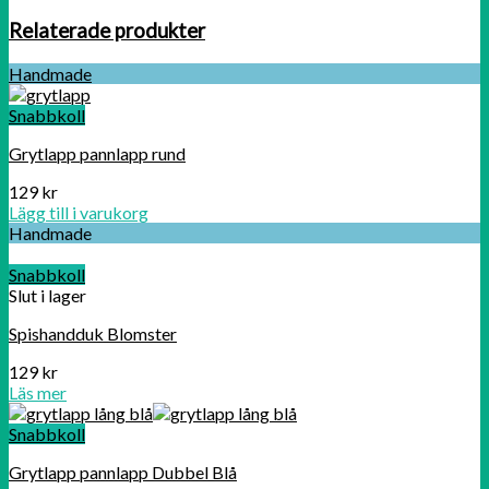
Relaterade produkter
Handmade
Snabbkoll
Grytlapp pannlapp rund
129
kr
Lägg till i varukorg
Handmade
Snabbkoll
Slut i lager
Spishandduk Blomster
129
kr
Läs mer
Snabbkoll
Grytlapp pannlapp Dubbel Blå