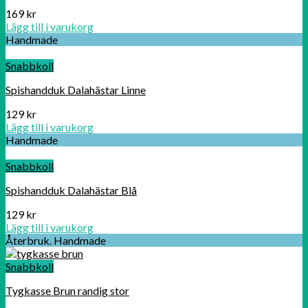
169
kr
Lägg till i varukorg
Handmade
Snabbkoll
Spishandduk Dalahästar Linne
129
kr
Lägg till i varukorg
Handmade
Snabbkoll
Spishandduk Dalahästar Blå
129
kr
Lägg till i varukorg
Återbruk. Handmade
Snabbkoll
Tygkasse Brun randig stor