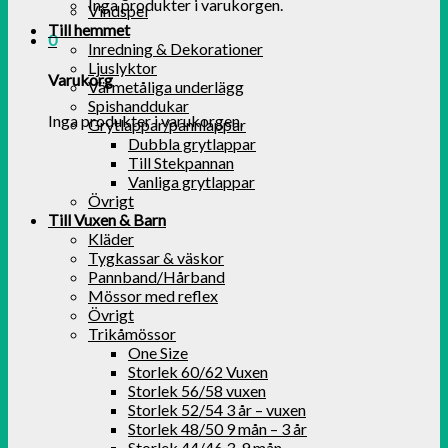
Inga produkter i varukorgen.
Vindspel
Till hemmet
0
Inredning & Dekorationer
Ljuslyktor
Varukorg
Värmetåliga underlägg
Spishanddukar
Inga produkter i varukorgen.
Grytlappar/pannlappar
Dubbla grytlappar
Till Stekpannan
Vanliga grytlappar
Övrigt
Till Vuxen & Barn
Kläder
Tygkassar & väskor
Pannband/Hårband
Mössor med reflex
Övrigt
Trikåmössor
One Size
Storlek 60/62 Vuxen
Storlek 56/58 vuxen
Storlek 52/54 3 år – vuxen
Storlek 48/50 9 mån – 3 år
Storlek 44/46 3-9 mån