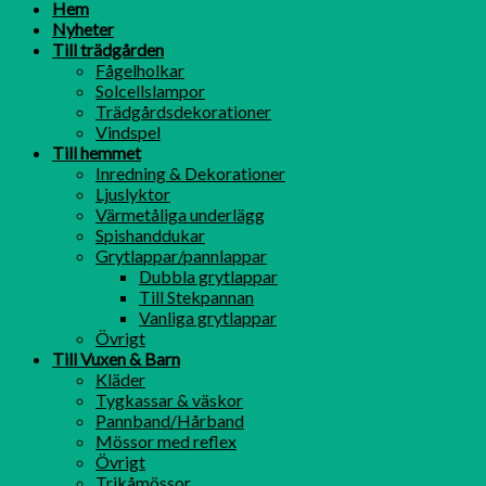
Hem
Nyheter
Till trädgården
Fågelholkar
Solcellslampor
Trädgårdsdekorationer
Vindspel
Till hemmet
Inredning & Dekorationer
Ljuslyktor
Värmetåliga underlägg
Spishanddukar
Grytlappar/pannlappar
Dubbla grytlappar
Till Stekpannan
Vanliga grytlappar
Övrigt
Till Vuxen & Barn
Kläder
Tygkassar & väskor
Pannband/Hårband
Mössor med reflex
Övrigt
Trikåmössor