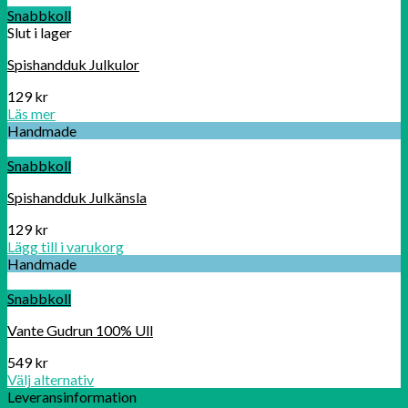
99 kr.
50 kr.
Snabbkoll
Slut i lager
Spishandduk Julkulor
129
kr
Läs mer
Handmade
Snabbkoll
Spishandduk Julkänsla
129
kr
Lägg till i varukorg
Handmade
Snabbkoll
Vante Gudrun 100% Ull
549
kr
Välj alternativ
Leveransinformation