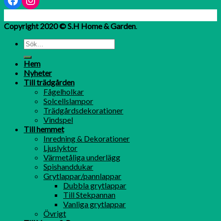
Copyright 2020 © S.H Home & Garden
.
Hem
Nyheter
Till trädgården
Fågelholkar
Solcellslampor
Trädgårdsdekorationer
Vindspel
Till hemmet
Inredning & Dekorationer
Ljuslyktor
Värmetåliga underlägg
Spishanddukar
Grytlappar/pannlappar
Dubbla grytlappar
Till Stekpannan
Vanliga grytlappar
Övrigt