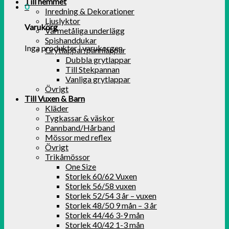
Till hemmet
0
Inredning & Dekorationer
Ljuslyktor
Varukorg
Värmetåliga underlägg
Spishanddukar
Inga produkter i varukorgen.
Grytlappar/pannlappar
Dubbla grytlappar
Till Stekpannan
Vanliga grytlappar
Övrigt
Till Vuxen & Barn
Kläder
Tygkassar & väskor
Pannband/Hårband
Mössor med reflex
Övrigt
Trikåmössor
One Size
Storlek 60/62 Vuxen
Storlek 56/58 vuxen
Storlek 52/54 3 år – vuxen
Storlek 48/50 9 mån – 3 år
Storlek 44/46 3-9 mån
Storlek 40/42 1-3 mån