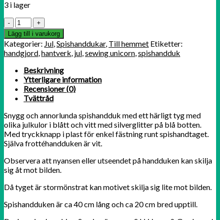
3 i lager
Spishandduk
Julkulor
Lägg till i varukorg
blå
Kategorier:
Jul
,
Spishanddukar
,
Till hemmet
Etiketter:
mängd
handgjord
,
hantverk
,
jul
,
sewing unicorn
,
spishandduk
Beskrivning
Ytterligare information
Recensioner (0)
Tvättråd
Snygg och annorlunda spishandduk med ett härligt tyg med
olika julkulor i blått och vitt med silverglitter på blå botten.
Med tryckknapp i plast för enkel fästning runt spishandtaget.
Själva frottéhandduken är vit.
Observera att nyansen eller utseendet på handduken kan skilja
sig åt mot bilden.
Då tyget är stormönstrat kan motivet skilja sig lite mot bilden.
Spishandduken är ca 40 cm lång och ca 20 cm bred upptill.