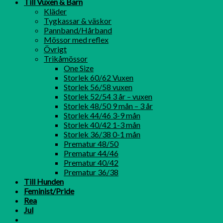
Till Vuxen & Barn
Kläder
Tygkassar & väskor
Pannband/Hårband
Mössor med reflex
Övrigt
Trikåmössor
One Size
Storlek 60/62 Vuxen
Storlek 56/58 vuxen
Storlek 52/54 3 år – vuxen
Storlek 48/50 9 mån – 3 år
Storlek 44/46 3-9 mån
Storlek 40/42 1-3 mån
Storlek 36/38 0-1 mån
Prematur 48/50
Prematur 44/46
Prematur 40/42
Prematur 36/38
Till Hunden
Feminist/Pride
Rea
Jul