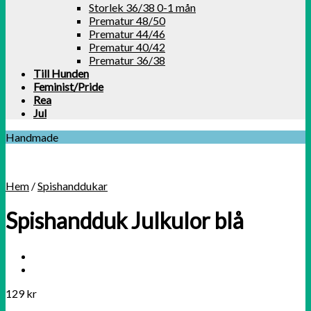
Storlek 36/38 0-1 mån
Prematur 48/50
Prematur 44/46
Prematur 40/42
Prematur 36/38
Till Hunden
Feminist/Pride
Rea
Jul
Handmade
Hem
/
Spishanddukar
Spishandduk Julkulor blå
129
kr