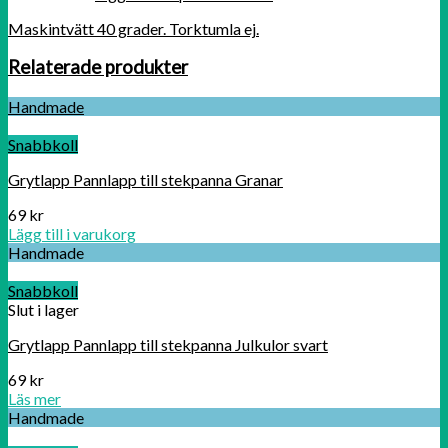
Maskintvätt 40 grader. Torktumla ej.
Relaterade produkter
Handmade
Snabbkoll
Grytlapp Pannlapp till stekpanna Granar
69
kr
Lägg till i varukorg
Handmade
Snabbkoll
Slut i lager
Grytlapp Pannlapp till stekpanna Julkulor svart
69
kr
Läs mer
Handmade