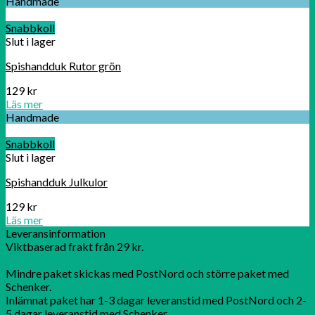
Handmade
Snabbkoll
Slut i lager
Spishandduk Rutor grön
129
kr
Läs mer
Handmade
Snabbkoll
Slut i lager
Spishandduk Julkulor
129
kr
Läs mer
Leveransinformation
Viktbaserad frakt från 29 kr.
Mindre paket skickas med PostNord och större paket med
Schenker.
Inlämnat paket har 1-3 dagar leveranstid med PostNord och 2-
5 dagar leveranstid med Schenker.