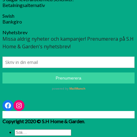
Betalningsalternativ
Swish
Bankgiro
Nyhetsbrev
Facebook
Instagram
Copyright 2020 © S.H Home & Garden
.