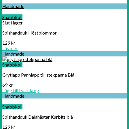
Handmade
Snabbkoll
Slut i lager
Spishandduk Höstblommor
129
kr
Läs mer
Handmade
Snabbkoll
Grytlapp Pannlapp till stekpanna Blå
69
kr
Lägg till i varukorg
Handmade
Snabbkoll
Spishandduk Dalahästar Kurbits blå
129
kr