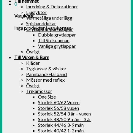
Till hemmet
0
Inredning & Dekorationer
Ljuslyktor
Varukorg
Värmetåliga underlägg
Spishanddukar
Inga produkter i varukorgen.
Grytlappar/pannlappar
Dubbla grytlappar
Till Stekpannan
Vanliga grytlappar
Övrigt
Till Vuxen & Barn
Kläder
Tygkassar & väskor
Pannband/Hårband
Mössor med reflex
Övrigt
Trikåmössor
One Size
Storlek 60/62 Vuxen
Storlek 56/58 vuxen
Storlek 52/54 3 år – vuxen
Storlek 48/50 9 mån – 3 år
Storlek 44/46 3-9 mån
Storlek 40/42 1-3 mån