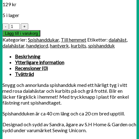
129
kr
5 i lager
Spishandduk
Dalahästar
Lägg till i varukorg
rosa/grå
Kategorier:
Spishanddukar
,
Till hemmet
Etiketter:
dalahäst
,
mängd
dalahästar
,
handgjord
,
hantverk
,
kurbits
,
spishandduk
Beskrivning
Ytterligare information
Recensioner (0)
Tvättråd
Snygg och annorlunda spishandduk med ett härligt tyg i vitt
med rosa dalahästar och kurbits på och grå frotté. Blir en
läcker färgklick i hemmet! Med tryckknapp i plast för enkel
fästning runt spishandtaget.
Spishandduken är ca 40 cm lång och ca 20 cm bred upptill.
Designad och sydd av Sandra, ägare av S.H Home & Garden och
sydd under varumärket Sewing Unicorn.