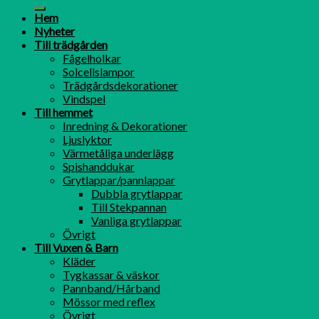
Hem
Nyheter
Till trädgården
Fågelholkar
Solcellslampor
Trädgårdsdekorationer
Vindspel
Till hemmet
Inredning & Dekorationer
Ljuslyktor
Värmetåliga underlägg
Spishanddukar
Grytlappar/pannlappar
Dubbla grytlappar
Till Stekpannan
Vanliga grytlappar
Övrigt
Till Vuxen & Barn
Kläder
Tygkassar & väskor
Pannband/Hårband
Mössor med reflex
Övrigt