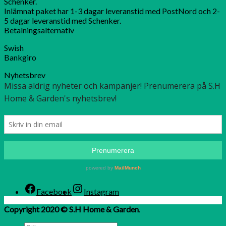
Schenker.
Inlämnat paket har 1-3 dagar leveranstid med PostNord och 2-
5 dagar leveranstid med Schenker.
Betalningsalternativ
Swish
Bankgiro
Nyhetsbrev
Facebook
Instagram
Copyright 2020 © S.H Home & Garden
.