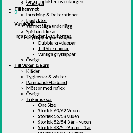
Inga produkter i varukorgen.
Vindspel
Till hemmet
0
Inredning & Dekorationer
Ljuslyktor
Varukorg
Värmetåliga underlägg
Spishanddukar
Inga produkter i varukorgen.
Grytlappar/pannlappar
Dubbla grytlappar
Till Stekpannan
Vanliga grytlappar
Övrigt
Till Vuxen & Barn
Kläder
Tygkassar & väskor
Pannband/Hårband
Mössor med reflex
Övrigt
Trikåmössor
One Size
Storlek 60/62 Vuxen
Storlek 56/58 vuxen
Storlek 52/54 3 år – vuxen
Storlek 48/50 9 mån – 3 år
Storlek 44/46 3-9 mån