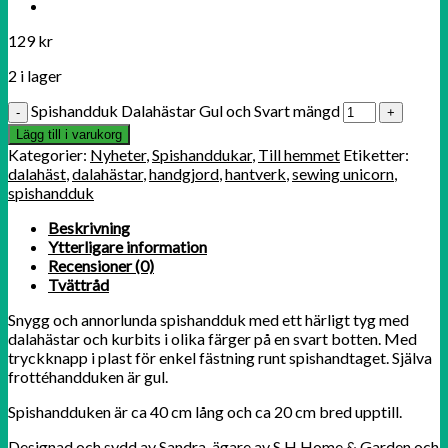
129
kr
2 i lager
Spishandduk Dalahästar Gul och Svart mängd
Lägg till i varukorg
Kategorier:
Nyheter
,
Spishanddukar
,
Till hemmet
Etiketter:
dalahäst
,
dalahästar
,
handgjord
,
hantverk
,
sewing unicorn
,
spishandduk
Beskrivning
Ytterligare information
Recensioner (0)
Tvättråd
Snygg och annorlunda spishandduk med ett härligt tyg med
dalahästar och kurbits i olika färger på en svart botten. Med
tryckknapp i plast för enkel fästning runt spishandtaget. Själva
frottéhandduken är gul.
Spishandduken är ca 40 cm lång och ca 20 cm bred upptill.
Designad och sydd av Sandra, ägare av S.H Home & Garden och