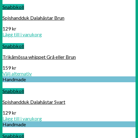
Snabbkoll
Spishandduk Dalahästar Brun
129
kr
Lägg till i varukorg
Snabbkoll
Trikåmössa whippet Grå eller Brun
159
kr
Välj alternativ
Handmade
Snabbkoll
Spishandduk Dalahästar Svart
129
kr
Lägg till i varukorg
Handmade
Snabbkoll