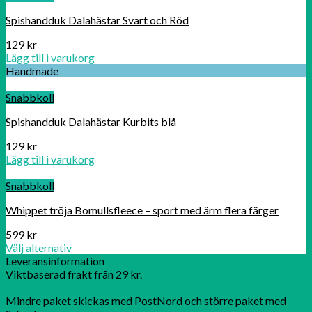
Spishandduk Dalahästar Svart och Röd
129
kr
Lägg till i varukorg
Handmade
Snabbkoll
Spishandduk Dalahästar Kurbits blå
129
kr
Lägg till i varukorg
Snabbkoll
Whippet tröja Bomullsfleece – sport med ärm flera färger
599
kr
Välj alternativ
Leveransinformation
Viktbaserad frakt från 29 kr.
Mindre paket skickas med PostNord och större paket med