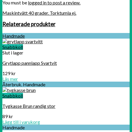
You must be
logged in to post a review.
Maskintvätt 40 grader. Torktumla ej.
Relaterade produkter
Handmade
Snabbkoll
Slut i lager
Grytlapp pannlapp Svartvit
129
kr
Läs mer
Återbruk. Handmade
Snabbkoll
Tygkasse Brun randig stor
89
kr
Lägg till i varukorg
Handmade