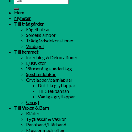
Hem
Nyheter
Till trädgården
Fågelholkar
Solcellslampor
Trädgårdsdekorationer
Vindspel
Till hemmet
Inredning & Dekorationer
Ljuslyktor
Värmetåliga underlägg
Spishanddukar
Grytlappar/pannlappar
Dubbla grytlappar
Till Stekpannan
Vanliga grytlappar
Övrigt
Till Vuxen & Barn
Kläder
Tygkassar & väskor
Pannband/Hårband
Mössor med reflex