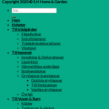
Copyright 2020 © S.H Home & Garden
.
Hem
Nyheter
Till trädgården
Fågelholkar
Solcellslampor
Trädgårdsdekorationer
Vindspel
Till hemmet
Inredning & Dekorationer
Ljuslyktor
Värmetåliga underlägg
Spishanddukar
Grytlappar/pannlappar
Dubbla grytlappar
Till Stekpannan
Vanliga grytlappar
Övrigt
Till Vuxen & Barn
Kläder
Tygkassar & väskor