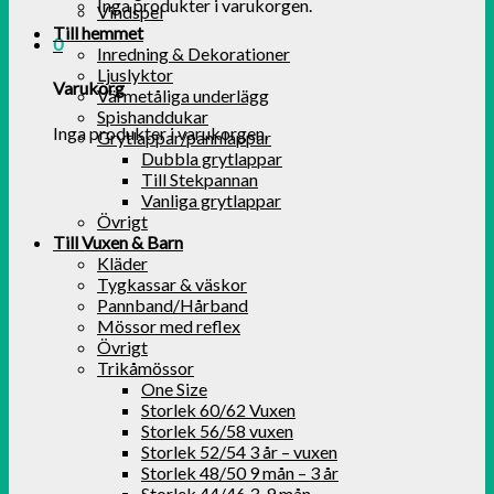
Inga produkter i varukorgen.
Vindspel
Till hemmet
0
Inredning & Dekorationer
Ljuslyktor
Varukorg
Värmetåliga underlägg
Spishanddukar
Inga produkter i varukorgen.
Grytlappar/pannlappar
Dubbla grytlappar
Till Stekpannan
Vanliga grytlappar
Övrigt
Till Vuxen & Barn
Kläder
Tygkassar & väskor
Pannband/Hårband
Mössor med reflex
Övrigt
Trikåmössor
One Size
Storlek 60/62 Vuxen
Storlek 56/58 vuxen
Storlek 52/54 3 år – vuxen
Storlek 48/50 9 mån – 3 år
Storlek 44/46 3-9 mån