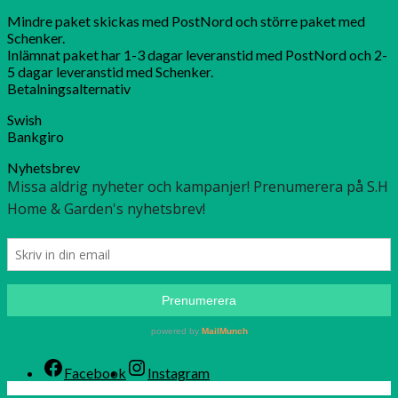
Mindre paket skickas med PostNord och större paket med
Schenker.
Inlämnat paket har 1-3 dagar leveranstid med PostNord och 2-
5 dagar leveranstid med Schenker.
Betalningsalternativ
Swish
Bankgiro
Nyhetsbrev
Facebook
Instagram