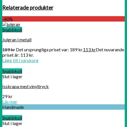
Relaterade produkter
-40%
Snabbkoll
Julgran i metall
189
kr
Det ursprungliga priset var: 189 kr.
113
kr
Det nuvarande
priset är: 113 kr.
Lägg till i varukorg
Snabbkoll
Slut i lager
Isskrapa med vinyltryck
29
kr
Läs mer
Handmade
Snabbkoll
Slut i lager