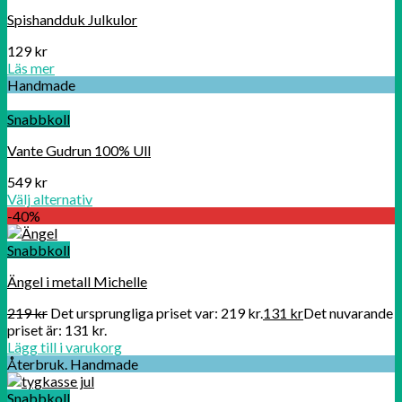
Spishandduk Julkulor
129
kr
Läs mer
Handmade
Snabbkoll
Vante Gudrun 100% Ull
549
kr
Välj alternativ
-40%
Snabbkoll
Ängel i metall Michelle
219
kr
Det ursprungliga priset var: 219 kr.
131
kr
Det nuvarande
priset är: 131 kr.
Lägg till i varukorg
Återbruk. Handmade
Snabbkoll