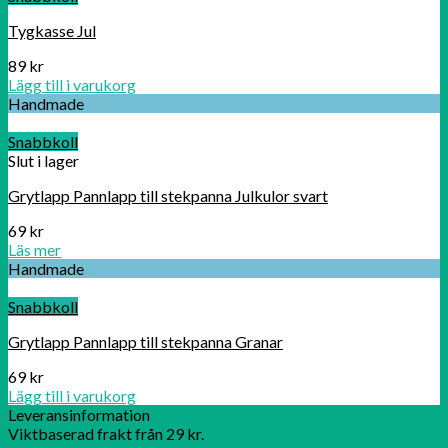
Tygkasse Jul
89
kr
Lägg till i varukorg
Handmade
Snabbkoll
Slut i lager
Grytlapp Pannlapp till stekpanna Julkulor svart
69
kr
Läs mer
Handmade
Snabbkoll
Grytlapp Pannlapp till stekpanna Granar
69
kr
Lägg till i varukorg
Leveransinformation
Viktbaserad frakt från 29 kr.