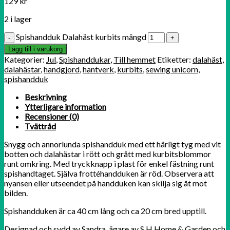
129
kr
2 i lager
Spishandduk Dalahäst kurbits mängd
Lägg till i varukorg
Kategorier:
Jul
,
Spishanddukar
,
Till hemmet
Etiketter:
dalahäst
,
dalahästar
,
handgjord
,
hantverk
,
kurbits
,
sewing unicorn
,
spishandduk
Beskrivning
Ytterligare information
Recensioner (0)
Tvättråd
Snygg och annorlunda spishandduk med ett härligt tyg med vit
botten och dalahästar i rött och grått med kurbitsblommor
runt omkring. Med tryckknapp i plast för enkel fästning runt
spishandtaget. Själva frottéhandduken är röd. Observera att
nyansen eller utseendet på handduken kan skilja sig åt mot
bilden.
Spishandduken är ca 40 cm lång och ca 20 cm bred upptill.
Designad och sydd av Sandra, ägare av S.H Home & Garden och