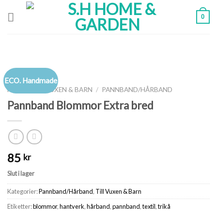
Skip
0
to
content
ECO. Handmade
HEM
/
TILL VUXEN & BARN
/
PANNBAND/HÅRBAND
Pannband Blommor Extra bred
85
kr
Slut i lager
Kategorier:
Pannband/Hårband
,
Till Vuxen & Barn
Etiketter:
blommor
,
hantverk
,
hårband
,
pannband
,
textil
,
trikå