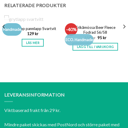
RELATERADE PRODUKTER
SLUT I LAGER
Trikåmössa Beer Fleece
Grytlapp pannlapp Svartvit
-40%
Handmade
Fodrad 56/58
129
kr
Det
Det
159
kr
95
kr
ECO. Handmade
ursprungliga
nuvarande
LÄS MER
priset
priset
LÄGG TILL I VARUKORG
var:
är:
159 kr.
95 kr.
LEVERANSINFORMATION
Viktbaserad frakt från 29 kr.
Mindre paket skickas med PostNord och större paket med