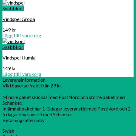
Snabbkoll
Vindspel Groda
149
kr
Lägg till i varukorg
Snabbkoll
Vindspel Humla
149
kr
Lägg till i varukorg
Leveransinformation
Viktbaserad frakt från 29 kr.
Mindre paket skickas med PostNord och större paket med
Schenker.
Inlämnat paket har 1-3 dagar leveranstid med PostNord och 2-
5 dagar leveranstid med Schenker.
Betalningsalternativ
Swish