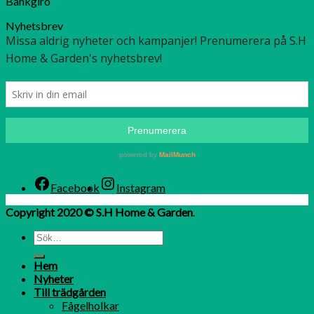
Bankgiro
Nyhetsbrev
Facebook
Instagram
Copyright 2020 © S.H Home & Garden
.
Hem
Nyheter
Till trädgården
Fågelholkar