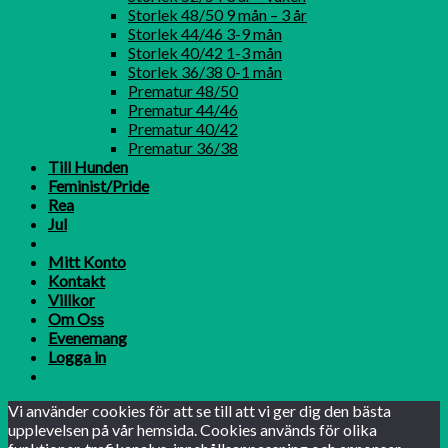
Storlek 48/50 9 mån – 3 år
Storlek 44/46 3-9 mån
Storlek 40/42 1-3 mån
Storlek 36/38 0-1 mån
Prematur 48/50
Prematur 44/46
Prematur 40/42
Prematur 36/38
Till Hunden
Feminist/Pride
Rea
Jul
Mitt Konto
Kontakt
Villkor
Om Oss
Evenemang
Logga in
Vi använder cookies för att se till att vi ger dig den bästa
upplevelsen på vår hemsida. Cookies används för olika