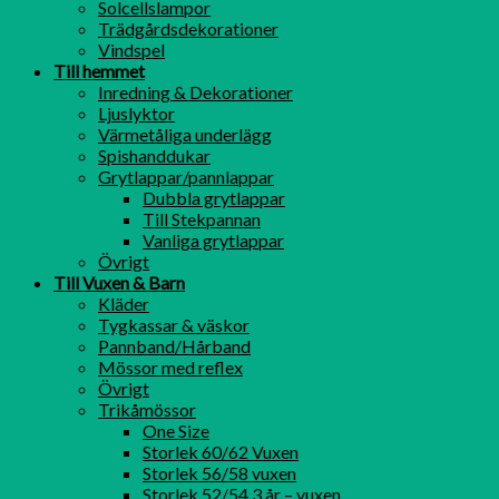
Solcellslampor
Trädgårdsdekorationer
Vindspel
Till hemmet
Inredning & Dekorationer
Ljuslyktor
Värmetåliga underlägg
Spishanddukar
Grytlappar/pannlappar
Dubbla grytlappar
Till Stekpannan
Vanliga grytlappar
Övrigt
Till Vuxen & Barn
Kläder
Tygkassar & väskor
Pannband/Hårband
Mössor med reflex
Övrigt
Trikåmössor
One Size
Storlek 60/62 Vuxen
Storlek 56/58 vuxen
Storlek 52/54 3 år – vuxen