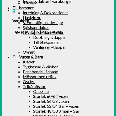
Inga produkter i varukorgen.
Vindspel
Till hemmet
0
Inredning & Dekorationer
Ljuslyktor
Varukorg
Värmetåliga underlägg
Spishanddukar
Inga produkter i varukorgen.
Grytlappar/pannlappar
Dubbla grytlappar
Till Stekpannan
Vanliga grytlappar
Övrigt
Till Vuxen & Barn
Kläder
Tygkassar & väskor
Pannband/Hårband
Mössor med reflex
Övrigt
Trikåmössor
One Size
Storlek 60/62 Vuxen
Storlek 56/58 vuxen
Storlek 52/54 3 år – vuxen
Storlek 48/50 9 mån – 3 år
Storlek 44/46 3-9 mån