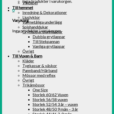
Inga produkter i varukorgen.
Vindspel
Till hemmet
0
Inredning & Dekorationer
Ljuslyktor
Varukorg
Värmetåliga underlägg
Spishanddukar
Inga produkter i varukorgen.
Grytlappar/pannlappar
Dubbla grytlappar
Till Stekpannan
Vanliga grytlappar
Övrigt
Till Vuxen & Barn
Kläder
Tygkassar & väskor
Pannband/Hårband
Mössor med reflex
Övrigt
Trikåmössor
One Size
Storlek 60/62 Vuxen
Storlek 56/58 vuxen
Storlek 52/54 3 år – vuxen
Storlek 48/50 9 mån – 3 år
Storlek 44/46 3-9 mån