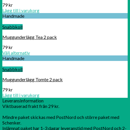
79
kr
Lägg till i varukorg
Handmade
Snabbkoll
Muggunderlägg Tea 2 pack
79
kr
Välj alternativ
Handmade
Snabbkoll
Muggunderlägg Tomte 2 pack
79
kr
Lägg till i varukorg
Leveransinformation
Viktbaserad frakt från 29 kr.
Mindre paket skickas med PostNord och större paket med
Schenker.
Inlämnat paket har 1-3 dagar leveranstid med PostNord och 2-