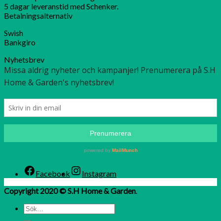
5 dagar leveranstid med Schenker.
Betalningsalternativ
Swish
Bankgiro
Nyhetsbrev
Facebook
Instagram
Copyright 2020 © S.H Home & Garden
.