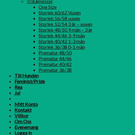
Trikåmössor
One Size
Storlek 60/62 Vuxen
Storlek 56/58 vuxen
Storlek 52/54 3 år – vuxen
Storlek 48/50 9 mån – 3 år
Storlek 44/46 3-9 mån
Storlek 40/42 1-3 mån
Storlek 36/38 0-1 mån
Prematur 48/50
Prematur 44/46
Prematur 40/42
Prematur 36/38
Till Hunden
Feminist/Pride
Rea
Jul
Mitt Konto
Kontakt
Villkor
Om Oss
Evenemang
Logga in