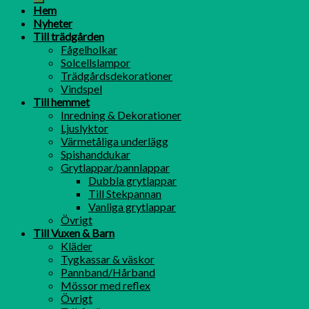
Hem
Nyheter
Till trädgården
Fågelholkar
Solcellslampor
Trädgårdsdekorationer
Vindspel
Till hemmet
Inredning & Dekorationer
Ljuslyktor
Värmetåliga underlägg
Spishanddukar
Grytlappar/pannlappar
Dubbla grytlappar
Till Stekpannan
Vanliga grytlappar
Övrigt
Till Vuxen & Barn
Kläder
Tygkassar & väskor
Pannband/Hårband
Mössor med reflex
Övrigt