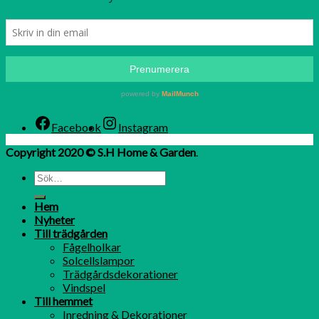
Facebook
Instagram
Copyright 2020 © S.H Home & Garden
.
Hem
Nyheter
Till trädgården
Fågelholkar
Solcellslampor
Trädgårdsdekorationer
Vindspel
Till hemmet
Inredning & Dekorationer