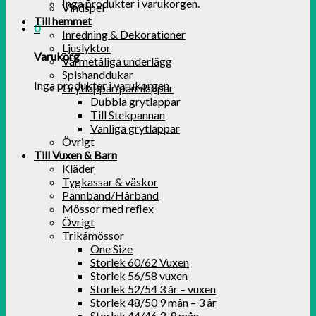
Inga produkter i varukorgen.
Vindspel
Till hemmet
0
Inredning & Dekorationer
Ljuslyktor
Varukorg
Värmetåliga underlägg
Spishanddukar
Inga produkter i varukorgen.
Grytlappar/pannlappar
Dubbla grytlappar
Till Stekpannan
Vanliga grytlappar
Övrigt
Till Vuxen & Barn
Kläder
Tygkassar & väskor
Pannband/Hårband
Mössor med reflex
Övrigt
Trikåmössor
One Size
Storlek 60/62 Vuxen
Storlek 56/58 vuxen
Storlek 52/54 3 år – vuxen
Storlek 48/50 9 mån – 3 år
Storlek 44/46 3-9 mån