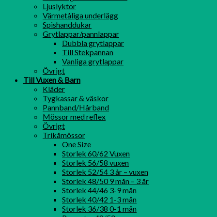
Ljuslyktor
Värmetåliga underlägg
Spishanddukar
Grytlappar/pannlappar
Dubbla grytlappar
Till Stekpannan
Vanliga grytlappar
Övrigt
Till Vuxen & Barn
Kläder
Tygkassar & väskor
Pannband/Hårband
Mössor med reflex
Övrigt
Trikåmössor
One Size
Storlek 60/62 Vuxen
Storlek 56/58 vuxen
Storlek 52/54 3 år – vuxen
Storlek 48/50 9 mån – 3 år
Storlek 44/46 3-9 mån
Storlek 40/42 1-3 mån
Storlek 36/38 0-1 mån