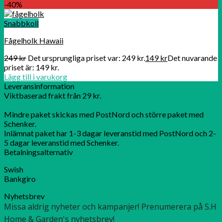
-40%
Snabbkoll
Fågelholk Hawaii
249
kr
Det ursprungliga priset var: 249 kr.
149
kr
Det nuvarande
priset är: 149 kr.
Lägg till i varukorg
Leveransinformation
Viktbaserad frakt från 29 kr.
Mindre paket skickas med PostNord och större paket med
Schenker.
Inlämnat paket har 1-3 dagar leveranstid med PostNord och 2-
5 dagar leveranstid med Schenker.
Betalningsalternativ
Swish
Bankgiro
Nyhetsbrev