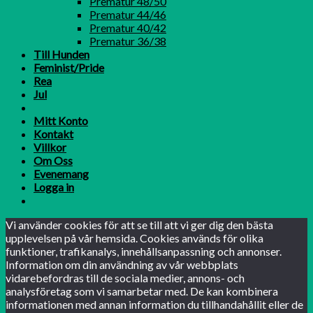
Prematur 48/50
Prematur 44/46
Prematur 40/42
Prematur 36/38
Till Hunden
Feminist/Pride
Rea
Jul
Mitt Konto
Kontakt
Villkor
Om Oss
Evenemang
Logga in
Vi använder cookies för att se till att vi ger dig den bästa
upplevelsen på vår hemsida. Cookies används för olika
funktioner, trafikanalys, innehållsanpassning och annonser.
Information om din användning av vår webbplats
vidarebefordras till de sociala medier, annons- och
analysföretag som vi samarbetar med. De kan kombinera
informationen med annan information du tillhandahållit eller de