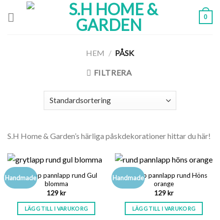
Skip
0
to
content
HEM
/
PÅSK
FILTRERA
S.H Home & Garden’s härliga påskdekorationer hittar du här!
Grytlapp pannlapp rund Gul
Grytlapp pannlapp rund Höns
Handmade
Handmade
blomma
orange
129
kr
129
kr
LÄGG TILL I VARUKORG
LÄGG TILL I VARUKORG