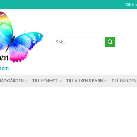
Mitt Ko
TRÄDGÅRDEN
TILL HEMMET
TILL VUXEN & BARN
TILL HUNDEN