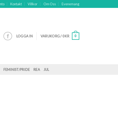
nto
Kontakt
Villkor
Om Oss
Evenemang
0
LOGGA IN
VARUKORG /
0
KR
FEMINIST/PRIDE
REA
JUL