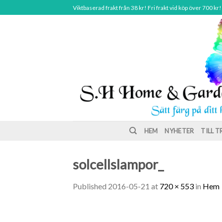
Skip
Viktbaserad frakt från 38 kr! Fri frakt vid köp över 700 kr!
to
content
HEM
NYHETER
TILL 
solcellslampor_
Published
2016-05-21
at
720 × 553
in
Hem