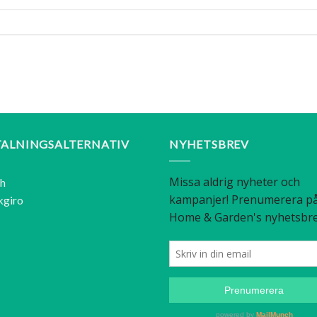
TALNINGSALTERNATIV
NYHETSBREV
sh
kgiro