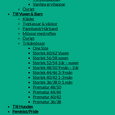
Vanliga grytlappar
Övrigt
Till Vuxen & Barn
Kläder
Tygkassar & väskor
Pannband/Hårband
Mössor med reflex
Övrigt
Trikåmössor
One Size
Storlek 60/62 Vuxen
Storlek 56/58 vuxen
Storlek 52/54 3 år – vuxen
Storlek 48/50 9 mån – 3 år
Storlek 44/46 3-9 mån
Storlek 40/42 1-3 mån
Storlek 36/38 0-1 mån
Prematur 48/50
Prematur 44/46
Prematur 40/42
Prematur 36/38
Till Hunden
Feminist/Pride