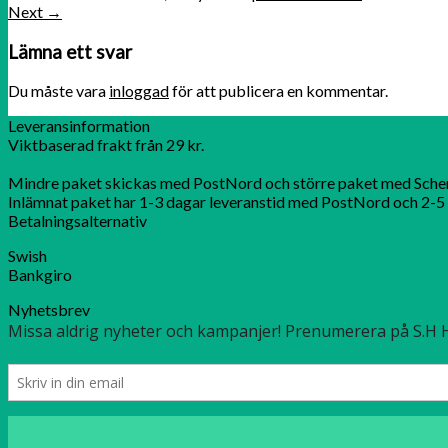
Next
→
Lämna ett svar
Du måste vara
inloggad
för att publicera en kommentar.
Leveransinformation
Viktbaserad frakt från 29 kr.
Mindre paket skickas med PostNord och större paket med Sche
Inlämnat paket har 1-3 dagar leveranstid med PostNord och 2-5 
Betalningsalternativ
Swish
Bankgiro
Nyhetsbrev