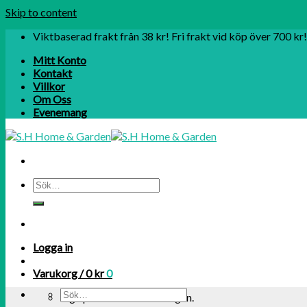
Skip to content
Viktbaserad frakt från 38 kr! Fri frakt vid köp över 700 kr!
Mitt Konto
Kontakt
Villkor
Om Oss
Evenemang
Logga in
Varukorg /
0
kr
0
Inga produkter i varukorgen.