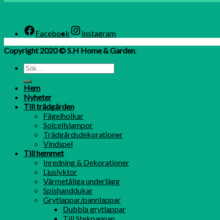
Facebook
Instagram
Copyright 2020 © S.H Home & Garden
.
Hem
Nyheter
Till trädgården
Fågelholkar
Solcellslampor
Trädgårdsdekorationer
Vindspel
Till hemmet
Inredning & Dekorationer
Ljuslyktor
Värmetåliga underlägg
Spishanddukar
Grytlappar/pannlappar
Dubbla grytlappar
Till Stekpannan