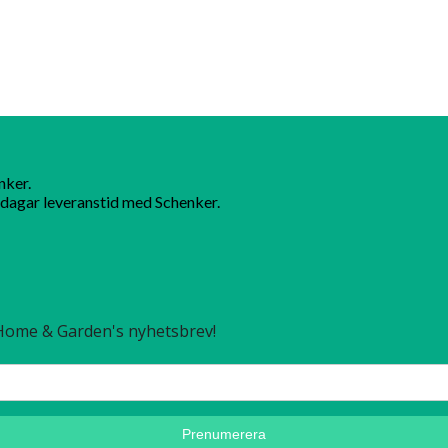
nker.
dagar leveranstid med Schenker.