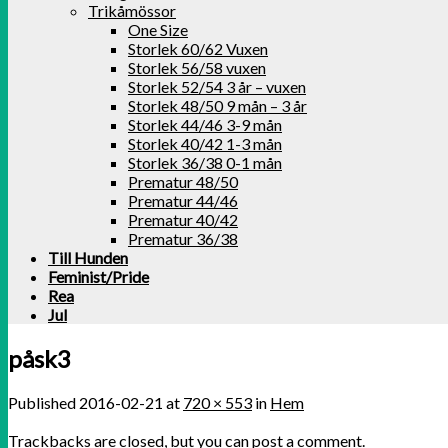
Trikåmössor
One Size
Storlek 60/62 Vuxen
Storlek 56/58 vuxen
Storlek 52/54 3 år – vuxen
Storlek 48/50 9 mån – 3 år
Storlek 44/46 3-9 mån
Storlek 40/42 1-3 mån
Storlek 36/38 0-1 mån
Prematur 48/50
Prematur 44/46
Prematur 40/42
Prematur 36/38
Till Hunden
Feminist/Pride
Rea
Jul
påsk3
Published
2016-02-21
at
720 × 553
in
Hem
Trackbacks are closed, but you can
post a comment
.