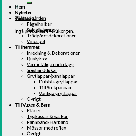
0
Hem
Nyheter
Till trädgården
Varukorg
Fågelholkar
Solcellslampor
Inga produkter i varukorgen.
Trädgårdsdekorationer
Vindspel
Till hemmet
Inredning & Dekorationer
Ljuslyktor
Värmetåliga underlägg
Spishanddukar
Grytlappar/pannlappar
Dubbla grytlappar
Till Stekpannan
Vanliga grytlappar
Övrigt
Till Vuxen & Barn
Kläder
Tygkassar & väskor
Pannband/Hårband
Mössor med reflex
Övrigt