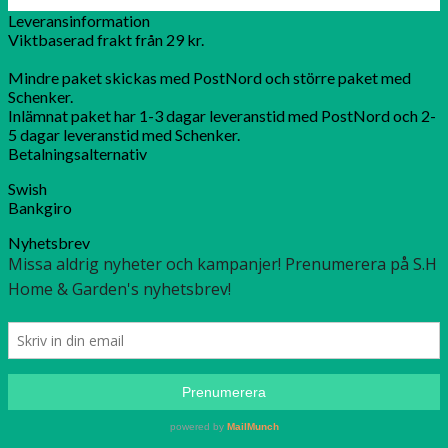
Leveransinformation
Viktbaserad frakt från 29 kr.
Mindre paket skickas med PostNord och större paket med
Schenker.
Inlämnat paket har 1-3 dagar leveranstid med PostNord och 2-
5 dagar leveranstid med Schenker.
Betalningsalternativ
Swish
Bankgiro
Nyhetsbrev