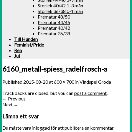
Storlek 40/42 1-3 mån
Storlek 36/38 0-1 mån
Prematur 48/50
Prematur 44/46
Prematur 40/42
Prematur 36/38
Till Hunden
Feminist/Pride
Rea
Jul
6160_metall-spiess_radelfrosch-a
Published
2015-08-20
at
600 × 700
in
Vindspel Groda
Trackbacks are closed, but you can
post a comment
.
←
Previous
Next
→
Lämna ett svar
Du måste vara
inloggad
för att publicera en kommentar.