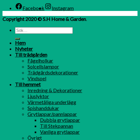
Facebook
Instagram
Copyright 2020 © S.H Home & Garden
.
Hem
Nyheter
Till trädgården
Fågelholkar
Solcellslampor
Trädgårdsdekorationer
Vindspel
Till hemmet
Inredning & Dekorationer
Ljuslyktor
Värmetåliga underlägg
Spishanddukar
Grytlappar/pannlappar
Dubbla grytlappar
Till Stekpannan
Vanliga grytlappar
Övrigt