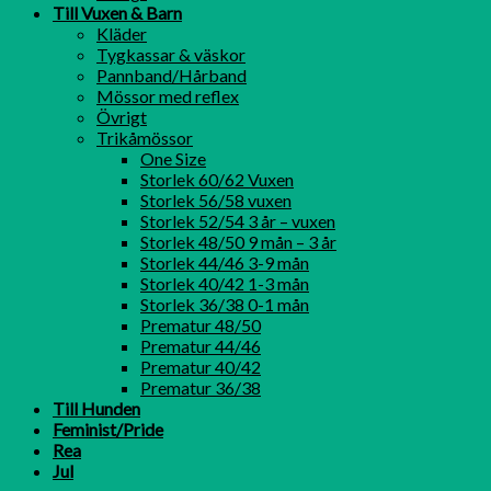
Till Vuxen & Barn
Kläder
Tygkassar & väskor
Pannband/Hårband
Mössor med reflex
Övrigt
Trikåmössor
One Size
Storlek 60/62 Vuxen
Storlek 56/58 vuxen
Storlek 52/54 3 år – vuxen
Storlek 48/50 9 mån – 3 år
Storlek 44/46 3-9 mån
Storlek 40/42 1-3 mån
Storlek 36/38 0-1 mån
Prematur 48/50
Prematur 44/46
Prematur 40/42
Prematur 36/38
Till Hunden
Feminist/Pride
Rea
Jul