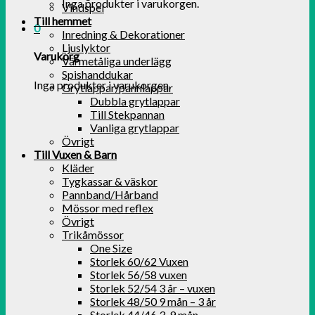
Inga produkter i varukorgen.
Vindspel
Till hemmet
0
Inredning & Dekorationer
Ljuslyktor
Varukorg
Värmetåliga underlägg
Spishanddukar
Inga produkter i varukorgen.
Grytlappar/pannlappar
Dubbla grytlappar
Till Stekpannan
Vanliga grytlappar
Övrigt
Till Vuxen & Barn
Kläder
Tygkassar & väskor
Pannband/Hårband
Mössor med reflex
Övrigt
Trikåmössor
One Size
Storlek 60/62 Vuxen
Storlek 56/58 vuxen
Storlek 52/54 3 år – vuxen
Storlek 48/50 9 mån – 3 år
Storlek 44/46 3-9 mån