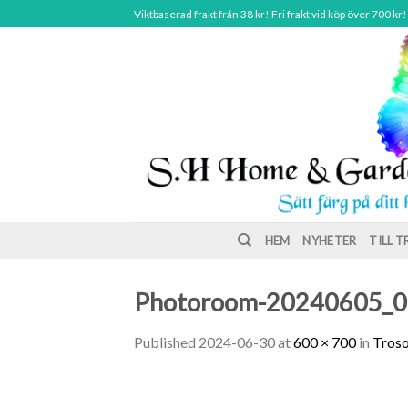
Skip
Viktbaserad frakt från 38 kr! Fri frakt vid köp över 700 kr!
to
content
HEM
NYHETER
TILL 
Photoroom-20240605_
Published
2024-06-30
at
600 × 700
in
Troso