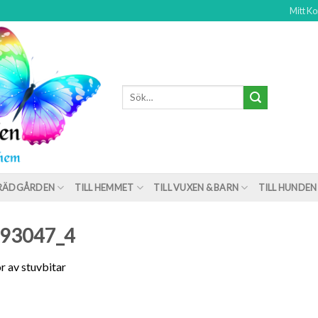
Mitt Ko
TRÄDGÅRDEN
TILL HEMMET
TILL VUXEN & BARN
TILL HUNDEN
093047_4
r av stuvbitar