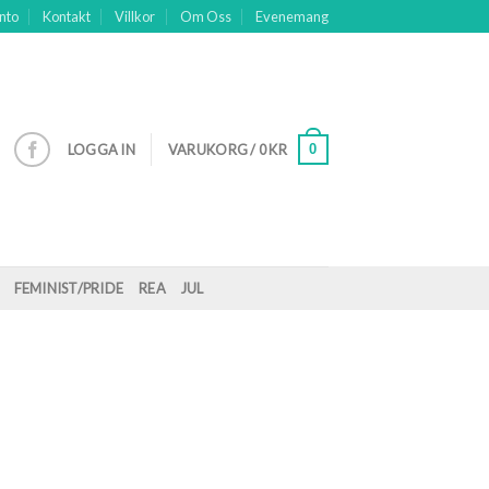
nto
Kontakt
Villkor
Om Oss
Evenemang
0
LOGGA IN
VARUKORG /
0
KR
FEMINIST/PRIDE
REA
JUL