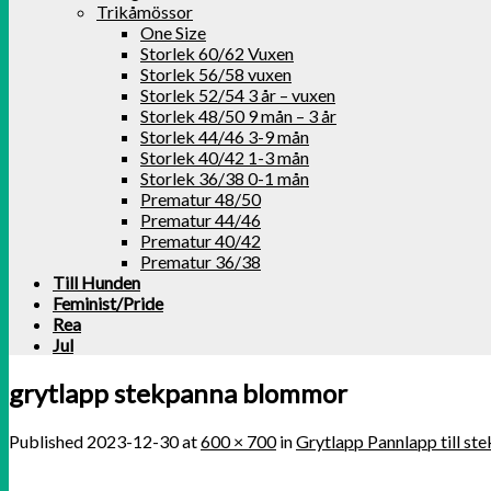
Trikåmössor
One Size
Storlek 60/62 Vuxen
Storlek 56/58 vuxen
Storlek 52/54 3 år – vuxen
Storlek 48/50 9 mån – 3 år
Storlek 44/46 3-9 mån
Storlek 40/42 1-3 mån
Storlek 36/38 0-1 mån
Prematur 48/50
Prematur 44/46
Prematur 40/42
Prematur 36/38
Till Hunden
Feminist/Pride
Rea
Jul
grytlapp stekpanna blommor
Published
2023-12-30
at
600 × 700
in
Grytlapp Pannlapp till st