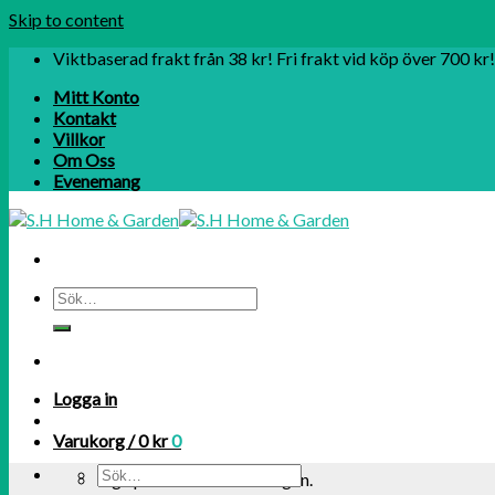
Skip to content
Viktbaserad frakt från 38 kr! Fri frakt vid köp över 700 kr!
Mitt Konto
Kontakt
Villkor
Om Oss
Evenemang
Logga in
Varukorg /
0
kr
0
Inga produkter i varukorgen.