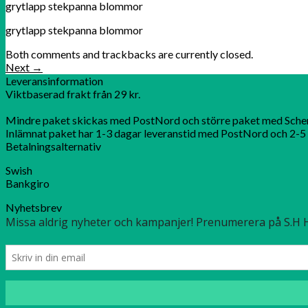
grytlapp stekpanna blommor
grytlapp stekpanna blommor
Both comments and trackbacks are currently closed.
Next
→
Leveransinformation
Viktbaserad frakt från 29 kr.
Mindre paket skickas med PostNord och större paket med Sche
Inlämnat paket har 1-3 dagar leveranstid med PostNord och 2-5 
Betalningsalternativ
Swish
Bankgiro
Nyhetsbrev