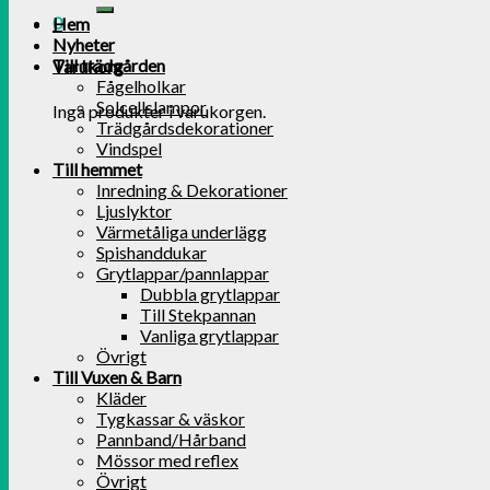
0
Hem
Nyheter
Till trädgården
Varukorg
Fågelholkar
Solcellslampor
Inga produkter i varukorgen.
Trädgårdsdekorationer
Vindspel
Till hemmet
Inredning & Dekorationer
Ljuslyktor
Värmetåliga underlägg
Spishanddukar
Grytlappar/pannlappar
Dubbla grytlappar
Till Stekpannan
Vanliga grytlappar
Övrigt
Till Vuxen & Barn
Kläder
Tygkassar & väskor
Pannband/Hårband
Mössor med reflex
Övrigt