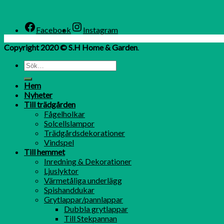
Facebook
Instagram
Copyright 2020 © S.H Home & Garden
.
Hem
Nyheter
Till trädgården
Fågelholkar
Solcellslampor
Trädgårdsdekorationer
Vindspel
Till hemmet
Inredning & Dekorationer
Ljuslyktor
Värmetåliga underlägg
Spishanddukar
Grytlappar/pannlappar
Dubbla grytlappar
Till Stekpannan