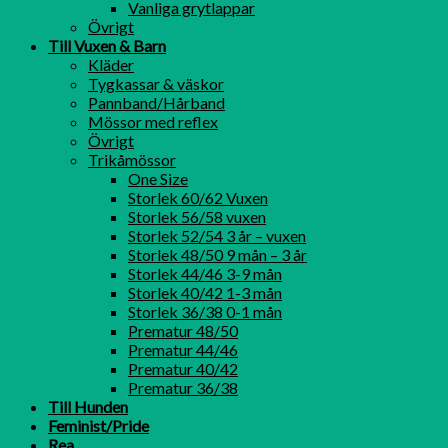
Vanliga grytlappar
Övrigt
Till Vuxen & Barn
Kläder
Tygkassar & väskor
Pannband/Hårband
Mössor med reflex
Övrigt
Trikåmössor
One Size
Storlek 60/62 Vuxen
Storlek 56/58 vuxen
Storlek 52/54 3 år – vuxen
Storlek 48/50 9 mån – 3 år
Storlek 44/46 3-9 mån
Storlek 40/42 1-3 mån
Storlek 36/38 0-1 mån
Prematur 48/50
Prematur 44/46
Prematur 40/42
Prematur 36/38
Till Hunden
Feminist/Pride
Rea