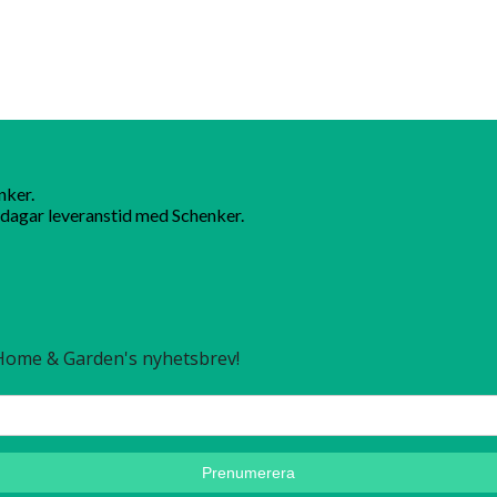
nker.
dagar leveranstid med Schenker.