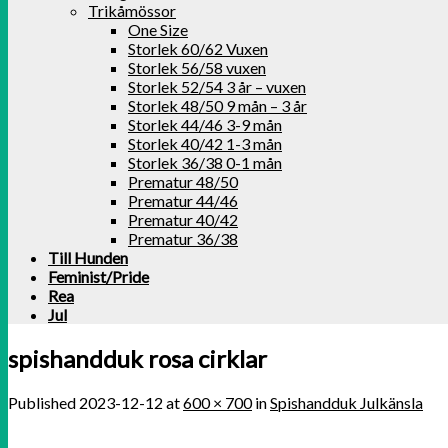
Trikåmössor
One Size
Storlek 60/62 Vuxen
Storlek 56/58 vuxen
Storlek 52/54 3 år – vuxen
Storlek 48/50 9 mån – 3 år
Storlek 44/46 3-9 mån
Storlek 40/42 1-3 mån
Storlek 36/38 0-1 mån
Prematur 48/50
Prematur 44/46
Prematur 40/42
Prematur 36/38
Till Hunden
Feminist/Pride
Rea
Jul
spishandduk rosa cirklar
Published
2023-12-12
at
600 × 700
in
Spishandduk Julkänsla