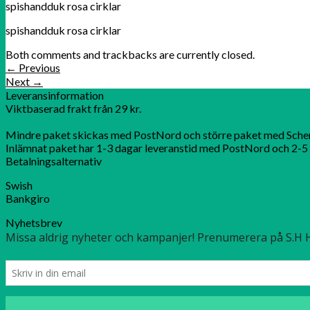
spishandduk rosa cirklar
spishandduk rosa cirklar
Both comments and trackbacks are currently closed.
←
Previous
Next
→
Leveransinformation
Viktbaserad frakt från 29 kr.
Mindre paket skickas med PostNord och större paket med Sche
Inlämnat paket har 1-3 dagar leveranstid med PostNord och 2-5 
Betalningsalternativ
Swish
Bankgiro
Nyhetsbrev