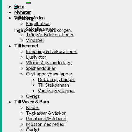
0
Hem
Nyheter
Till trädgården
Varukorg
Fågelholkar
Solcellslampor
Inga produkter i varukorgen.
Trädgårdsdekorationer
Vindspel
Till hemmet
Inredning & Dekorationer
Ljuslyktor
Värmetåliga underlägg
Spishanddukar
Grytlappar/pannlappar
Dubbla grytlappar
Till Stekpannan
Vanliga grytlappar
Övrigt
Till Vuxen & Barn
Kläder
Tygkassar & väskor
Pannband/Hårband
Mössor med reflex
Övrigt