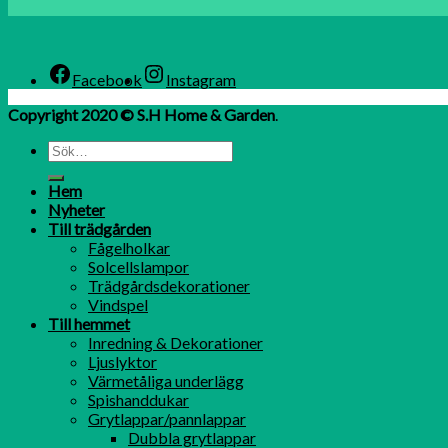
Facebook
Instagram
Copyright 2020 © S.H Home & Garden
.
Hem
Nyheter
Till trädgården
Fågelholkar
Solcellslampor
Trädgårdsdekorationer
Vindspel
Till hemmet
Inredning & Dekorationer
Ljuslyktor
Värmetåliga underlägg
Spishanddukar
Grytlappar/pannlappar
Dubbla grytlappar