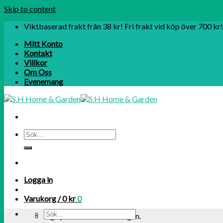
Skip to content
Viktbaserad frakt från 38 kr! Fri frakt vid köp över 700 kr!
Mitt Konto
Kontakt
Villkor
Om Oss
Evenemang
Logga in
Varukorg /
0
kr
0
Inga produkter i varukorgen.