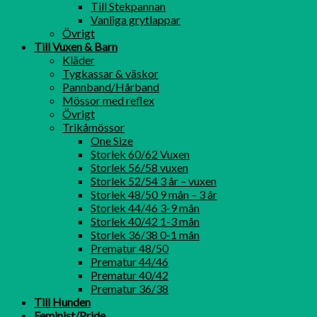
Till Stekpannan
Vanliga grytlappar
Övrigt
Till Vuxen & Barn
Kläder
Tygkassar & väskor
Pannband/Hårband
Mössor med reflex
Övrigt
Trikåmössor
One Size
Storlek 60/62 Vuxen
Storlek 56/58 vuxen
Storlek 52/54 3 år – vuxen
Storlek 48/50 9 mån – 3 år
Storlek 44/46 3-9 mån
Storlek 40/42 1-3 mån
Storlek 36/38 0-1 mån
Prematur 48/50
Prematur 44/46
Prematur 40/42
Prematur 36/38
Till Hunden
Feminist/Pride