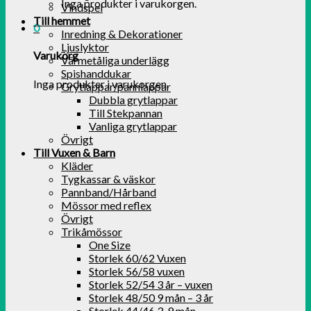
Inga produkter i varukorgen.
Vindspel
Till hemmet
0
Inredning & Dekorationer
Ljuslyktor
Varukorg
Värmetåliga underlägg
Spishanddukar
Inga produkter i varukorgen.
Grytlappar/pannlappar
Dubbla grytlappar
Till Stekpannan
Vanliga grytlappar
Övrigt
Till Vuxen & Barn
Kläder
Tygkassar & väskor
Pannband/Hårband
Mössor med reflex
Övrigt
Trikåmössor
One Size
Storlek 60/62 Vuxen
Storlek 56/58 vuxen
Storlek 52/54 3 år – vuxen
Storlek 48/50 9 mån – 3 år
Storlek 44/46 3-9 mån