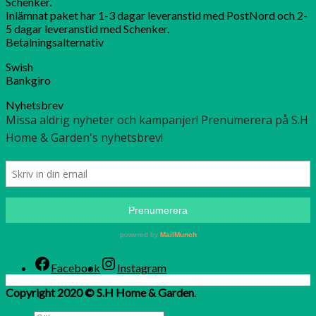
Schenker.
Inlämnat paket har 1-3 dagar leveranstid med PostNord och 2-
5 dagar leveranstid med Schenker.
Betalningsalternativ
Swish
Bankgiro
Nyhetsbrev
Facebook
Instagram
Copyright 2020 © S.H Home & Garden
.