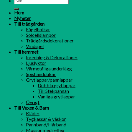
Hem
Nyheter
Till trädgården
Fågelholkar
Solcellslampor
Trädgårdsdekorationer
Vindspel
Till hemmet
Inredning & Dekorationer
Ljuslyktor
Värmetåliga underlägg
Spishanddukar
Grytlappar/pannlappar
Dubbla grytlappar
Till Stekpannan
Vanliga grytlappar
Övrigt
Till Vuxen & Barn
Kläder
Tygkassar & väskor
Pannband/Hårband
Mössor med reflex