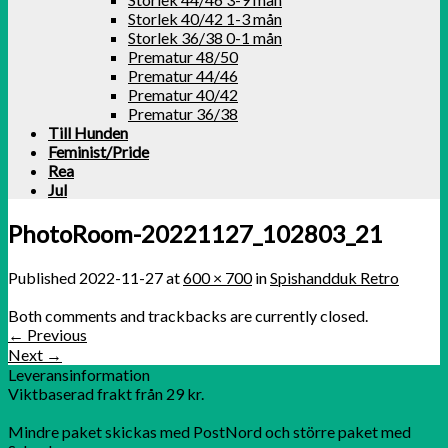
Storlek 40/42 1-3 mån
Storlek 36/38 0-1 mån
Prematur 48/50
Prematur 44/46
Prematur 40/42
Prematur 36/38
Till Hunden
Feminist/Pride
Rea
Jul
PhotoRoom-20221127_102803_21
Published
2022-11-27
at
600 × 700
in
Spishandduk Retro
Both comments and trackbacks are currently closed.
←
Previous
Next
→
Leveransinformation
Viktbaserad frakt från 29 kr.
Mindre paket skickas med PostNord och större paket med