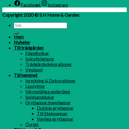
Facebook
Instagram
Copyright 2020 © S.H Home & Garden
.
Hem
Nyheter
Till trädgården
Fågelholkar
Solcellslampor
Trädgårdsdekorationer
Vindspel
Till hemmet
Inredning & Dekorationer
Ljuslyktor
Värmetåliga underlägg
Spishanddukar
Grytlappar/pannlappar
Dubbla grytlappar
Till Stekpannan
Vanliga grytlappar
Övrigt