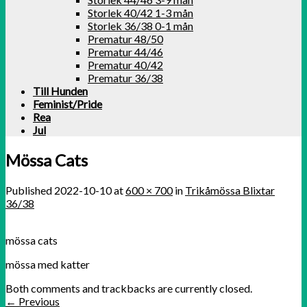
Storlek 40/42 1-3 mån
Storlek 36/38 0-1 mån
Prematur 48/50
Prematur 44/46
Prematur 40/42
Prematur 36/38
Till Hunden
Feminist/Pride
Rea
Jul
Mössa Cats
Published
2022-10-10
at
600 × 700
in
Trikåmössa Blixtar
36/38
mössa cats
mössa med katter
Both comments and trackbacks are currently closed.
←
Previous