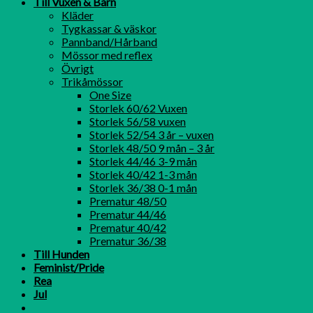
Till Vuxen & Barn
Kläder
Tygkassar & väskor
Pannband/Hårband
Mössor med reflex
Övrigt
Trikåmössor
One Size
Storlek 60/62 Vuxen
Storlek 56/58 vuxen
Storlek 52/54 3 år – vuxen
Storlek 48/50 9 mån – 3 år
Storlek 44/46 3-9 mån
Storlek 40/42 1-3 mån
Storlek 36/38 0-1 mån
Prematur 48/50
Prematur 44/46
Prematur 40/42
Prematur 36/38
Till Hunden
Feminist/Pride
Rea
Jul