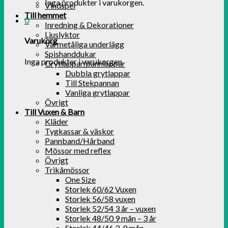
Inga produkter i varukorgen.
Vindspel
Till hemmet
0
Inredning & Dekorationer
Ljuslyktor
Varukorg
Värmetåliga underlägg
Spishanddukar
Inga produkter i varukorgen.
Grytlappar/pannlappar
Dubbla grytlappar
Till Stekpannan
Vanliga grytlappar
Övrigt
Till Vuxen & Barn
Kläder
Tygkassar & väskor
Pannband/Hårband
Mössor med reflex
Övrigt
Trikåmössor
One Size
Storlek 60/62 Vuxen
Storlek 56/58 vuxen
Storlek 52/54 3 år – vuxen
Storlek 48/50 9 mån – 3 år
Storlek 44/46 3-9 mån