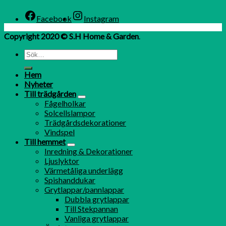
Facebook
Instagram
Copyright 2020 © S.H Home & Garden
.
Hem
Nyheter
Till trädgården
Fågelholkar
Solcellslampor
Trädgårdsdekorationer
Vindspel
Till hemmet
Inredning & Dekorationer
Ljuslyktor
Värmetåliga underlägg
Spishanddukar
Grytlappar/pannlappar
Dubbla grytlappar
Till Stekpannan
Vanliga grytlappar