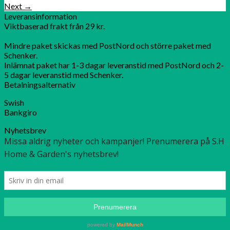
Next
→
Leveransinformation
Viktbaserad frakt från 29 kr.
Mindre paket skickas med PostNord och större paket med
Schenker.
Inlämnat paket har 1-3 dagar leveranstid med PostNord och 2-
5 dagar leveranstid med Schenker.
Betalningsalternativ
Swish
Bankgiro
Nyhetsbrev