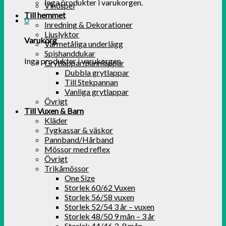
Inga produkter i varukorgen.
Vindspel
Till hemmet
0
Inredning & Dekorationer
Ljuslyktor
Varukorg
Värmetåliga underlägg
Spishanddukar
Inga produkter i varukorgen.
Grytlappar/pannlappar
Dubbla grytlappar
Till Stekpannan
Vanliga grytlappar
Övrigt
Till Vuxen & Barn
Kläder
Tygkassar & väskor
Pannband/Hårband
Mössor med reflex
Övrigt
Trikåmössor
One Size
Storlek 60/62 Vuxen
Storlek 56/58 vuxen
Storlek 52/54 3 år – vuxen
Storlek 48/50 9 mån – 3 år
Storlek 44/46 3-9 mån