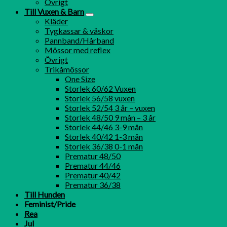
Övrigt
Till Vuxen & Barn
Kläder
Tygkassar & väskor
Pannband/Hårband
Mössor med reflex
Övrigt
Trikåmössor
One Size
Storlek 60/62 Vuxen
Storlek 56/58 vuxen
Storlek 52/54 3 år – vuxen
Storlek 48/50 9 mån – 3 år
Storlek 44/46 3-9 mån
Storlek 40/42 1-3 mån
Storlek 36/38 0-1 mån
Prematur 48/50
Prematur 44/46
Prematur 40/42
Prematur 36/38
Till Hunden
Feminist/Pride
Rea
Jul