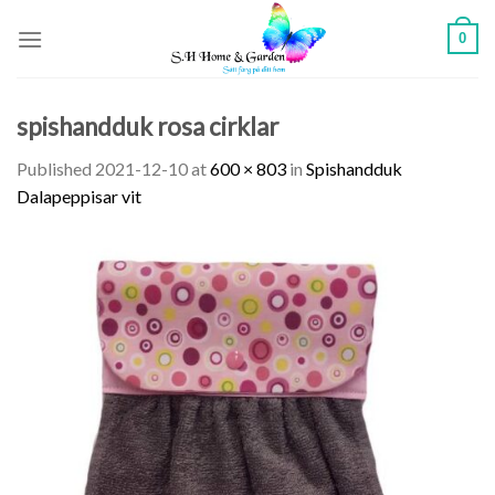
Skip
0
to
content
spishandduk rosa cirklar
Published
2021-12-10
at
600 × 803
in
Spishandduk
Dalapeppisar vit