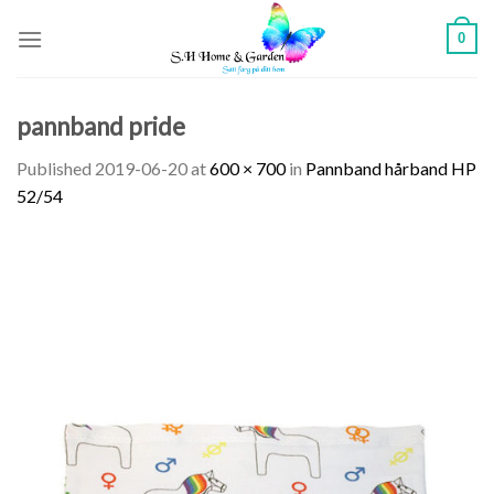
Skip
0
to
content
pannband pride
Published
2019-06-20
at
600 × 700
in
Pannband hårband HP
52/54