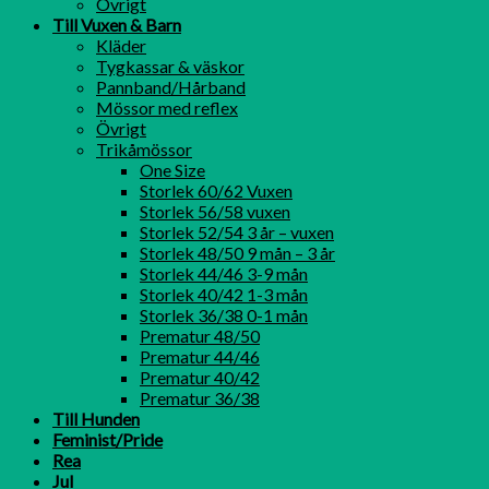
Övrigt
Till Vuxen & Barn
Kläder
Tygkassar & väskor
Pannband/Hårband
Mössor med reflex
Övrigt
Trikåmössor
One Size
Storlek 60/62 Vuxen
Storlek 56/58 vuxen
Storlek 52/54 3 år – vuxen
Storlek 48/50 9 mån – 3 år
Storlek 44/46 3-9 mån
Storlek 40/42 1-3 mån
Storlek 36/38 0-1 mån
Prematur 48/50
Prematur 44/46
Prematur 40/42
Prematur 36/38
Till Hunden
Feminist/Pride
Rea
Jul