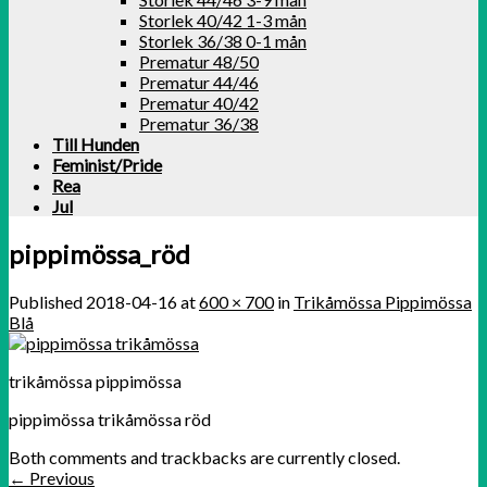
Storlek 40/42 1-3 mån
Storlek 36/38 0-1 mån
Prematur 48/50
Prematur 44/46
Prematur 40/42
Prematur 36/38
Till Hunden
Feminist/Pride
Rea
Jul
pippimössa_röd
Published
2018-04-16
at
600 × 700
in
Trikåmössa Pippimössa
Blå
trikåmössa pippimössa
pippimössa trikåmössa röd
Both comments and trackbacks are currently closed.
←
Previous