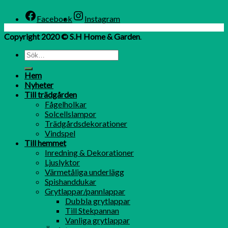
Facebook
Instagram
Copyright 2020 © S.H Home & Garden
.
Hem
Nyheter
Till trädgården
Fågelholkar
Solcellslampor
Trädgårdsdekorationer
Vindspel
Till hemmet
Inredning & Dekorationer
Ljuslyktor
Värmetåliga underlägg
Spishanddukar
Grytlappar/pannlappar
Dubbla grytlappar
Till Stekpannan
Vanliga grytlappar