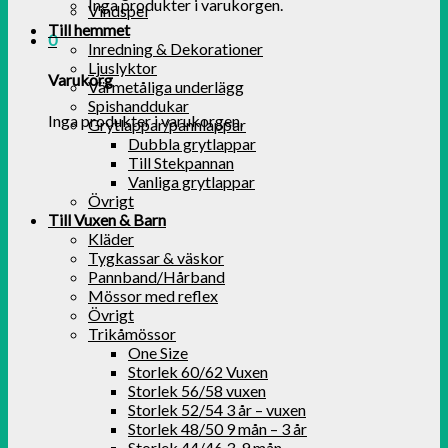
Inga produkter i varukorgen.
Vindspel
Till hemmet
0
Inredning & Dekorationer
Ljuslyktor
Varukorg
Värmetåliga underlägg
Spishanddukar
Inga produkter i varukorgen.
Grytlappar/pannlappar
Dubbla grytlappar
Till Stekpannan
Vanliga grytlappar
Övrigt
Till Vuxen & Barn
Kläder
Tygkassar & väskor
Pannband/Hårband
Mössor med reflex
Övrigt
Trikåmössor
One Size
Storlek 60/62 Vuxen
Storlek 56/58 vuxen
Storlek 52/54 3 år – vuxen
Storlek 48/50 9 mån – 3 år
Storlek 44/46 3-9 mån