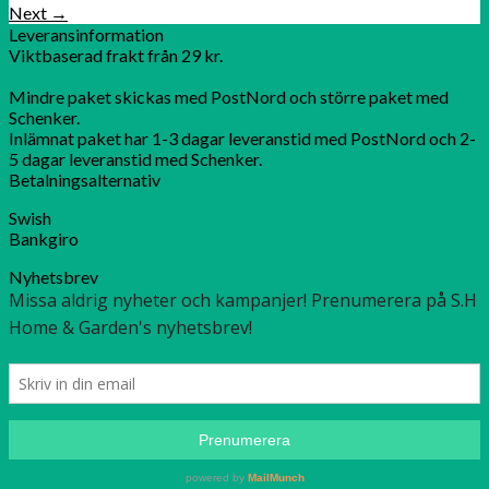
Next
→
Leveransinformation
Viktbaserad frakt från 29 kr.
Mindre paket skickas med PostNord och större paket med
Schenker.
Inlämnat paket har 1-3 dagar leveranstid med PostNord och 2-
5 dagar leveranstid med Schenker.
Betalningsalternativ
Swish
Bankgiro
Nyhetsbrev