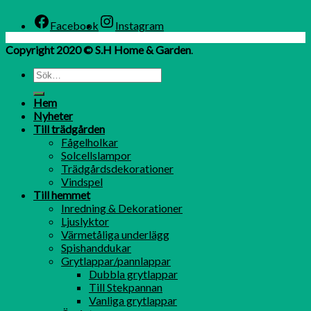
Facebook
Instagram
Copyright 2020 © S.H Home & Garden
.
Hem
Nyheter
Till trädgården
Fågelholkar
Solcellslampor
Trädgårdsdekorationer
Vindspel
Till hemmet
Inredning & Dekorationer
Ljuslyktor
Värmetåliga underlägg
Spishanddukar
Grytlappar/pannlappar
Dubbla grytlappar
Till Stekpannan
Vanliga grytlappar