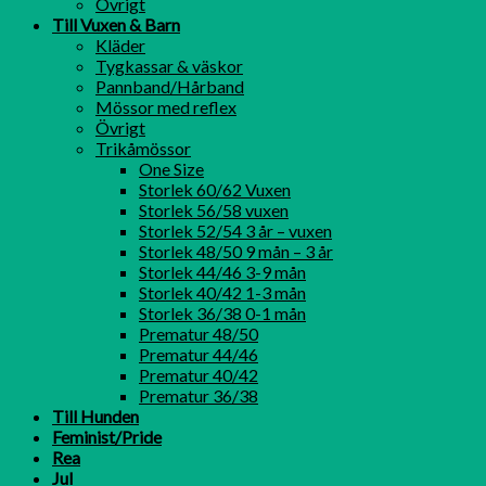
Övrigt
Till Vuxen & Barn
Kläder
Tygkassar & väskor
Pannband/Hårband
Mössor med reflex
Övrigt
Trikåmössor
One Size
Storlek 60/62 Vuxen
Storlek 56/58 vuxen
Storlek 52/54 3 år – vuxen
Storlek 48/50 9 mån – 3 år
Storlek 44/46 3-9 mån
Storlek 40/42 1-3 mån
Storlek 36/38 0-1 mån
Prematur 48/50
Prematur 44/46
Prematur 40/42
Prematur 36/38
Till Hunden
Feminist/Pride
Rea
Jul