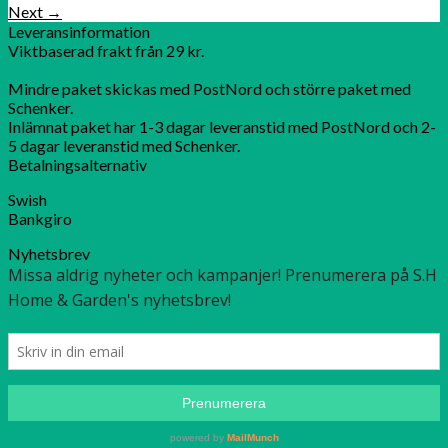
Next
→
Leveransinformation
Viktbaserad frakt från 29 kr.
Mindre paket skickas med PostNord och större paket med
Schenker.
Inlämnat paket har 1-3 dagar leveranstid med PostNord och 2-
5 dagar leveranstid med Schenker.
Betalningsalternativ
Swish
Bankgiro
Nyhetsbrev