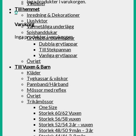
Inga produkter i varukorgen.
Vindspel
Till hemmet
0
Inredning & Dekorationer
Ljuslyktor
Varukorg
Värmetåliga underlägg
Spishanddukar
Inga produkter i varukorgen.
Grytlappar/pannlappar
Dubbla grytlappar
Till Stekpannan
Vanliga grytlappar
Övrigt
Till Vuxen & Barn
Kläder
Tygkassar & väskor
Pannband/Hårband
Mössor med reflex
Övrigt
Trikåmössor
One Size
Storlek 60/62 Vuxen
Storlek 56/58 vuxen
Storlek 52/54 3 år – vuxen
Storlek 48/50 9 mån – 3 år
Storlek 44/46 3-9 mån