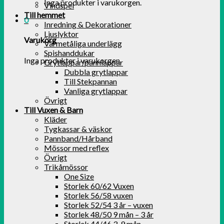
Inga produkter i varukorgen.
Vindspel
Till hemmet
0
Inredning & Dekorationer
Ljuslyktor
Varukorg
Värmetåliga underlägg
Spishanddukar
Inga produkter i varukorgen.
Grytlappar/pannlappar
Dubbla grytlappar
Till Stekpannan
Vanliga grytlappar
Övrigt
Till Vuxen & Barn
Kläder
Tygkassar & väskor
Pannband/Hårband
Mössor med reflex
Övrigt
Trikåmössor
One Size
Storlek 60/62 Vuxen
Storlek 56/58 vuxen
Storlek 52/54 3 år – vuxen
Storlek 48/50 9 mån – 3 år
Storlek 44/46 3-9 mån