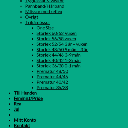
Tygkassar & väskor
Pannband/Hårband
Mössor med reflex
Övrigt
Trikåmössor
One Size
Storlek 60/62 Vuxen
Storlek 56/58 vuxen
Storlek 52/54 3 år – vuxen
Storlek 48/50 9 mån – 3 år
Storlek 44/46 3-9 mån
Storlek 40/42 1-3 mån
Storlek 36/38 0-1 mån
Prematur 48/50
Prematur 44/46
Prematur 40/42
Prematur 36/38
Till Hunden
Feminist/Pride
Rea
Jul
Mitt Konto
Kontakt